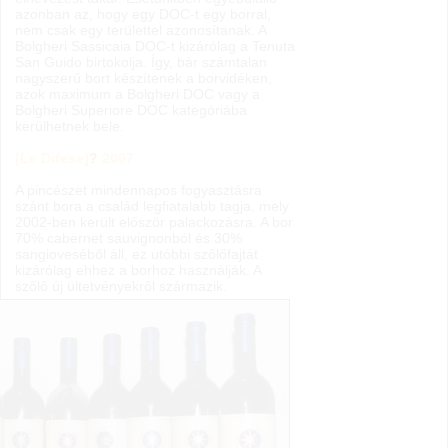
azonban az, hogy egy DOC-t egy borral,
nem csak egy területtel azonosítanak. A
Bolgheri Sassicaia DOC-t kizárólag a Tenuta
San Guido birtokolja. Így, bár számtalan
nagyszerű bort készítenek a borvidéken,
azok maximum a Bolgheri DOC vagy a
Bolgheri Superiore DOC kategóriába
kerülhetnek bele.
[Le Difese]
?
2007
A pincészet mindennapos fogyasztásra
szánt bora a család legfiatalabb tagja, mely
2002-ben került először palackozásra. A bor
70% cabernet sauvignonból és 30%
sangioveséből áll, ez utóbbi szőlőfajtát
kizárólag ehhez a borhoz használják. A
szőlő új ültetvényekről származik.