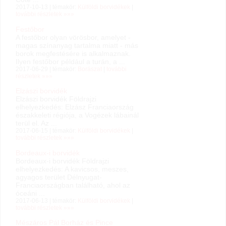
2017-10-13 | témakör:
Külföldi borvidékek
|
további részletek »»»
Festőbor
A festőbor olyan vörösbor, amelyet -
magas színanyag tartalma miatt - más
borok megfestésére is alkalmaznak.
Ilyen festőbor például a turán, a ...
2017-06-29 | témakör:
Borászat
|
további
részletek »»»
Elzászi borvidék
Elzászi borvidék Földrajzi
elhelyezkedés: Elzász Franciaország
északkeleti régiója, a Vogézek lábainál
terül el. Az ...
2017-06-15 | témakör:
Külföldi borvidékek
|
további részletek »»»
Bordeaux-i borvidék
Bordeaux-i borvidék Földrajzi
elhelyezkedés: A kavicsos, meszes,
agyagos terület Délnyugat-
Franciaországban található, ahol az
óceáni ...
2017-06-13 | témakör:
Külföldi borvidékek
|
további részletek »»»
Mészáros Pál Borház és Pince