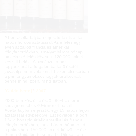
A bort acéltartályban erjesztették tizenkét
napos hordós áztatással. Az érlelés egy
éven át zajlott francia és amerikai
tölgyfahordókban, amelyet három hónap
palackos érlelés követett. 120 000 palack
készült belőle. A pincészet a bor
fogyasztását a forgalomba kerülésétől
javasolja, nem véletlenül, hiszen elsősorban
a primer gyümölcsös jegyek uralkodnak
benne mind ízben, mind illatban.
[Guidalberto]
?
2007
2000-ben készült először, 60% cabernet
sauvignonból és 40% merlot-ból áll.
Acéltartályban erjesztik, egy 15 napos héjon
áztatással egybekötve. Ezt követően a bort
12-14 hónapig érlelik amerikai és francia
tölgyfahordókban, majd három hónapon át
a palackban. 150 000 palack készül belőle.
Sem a Guidalberto sem a Le Difese nem