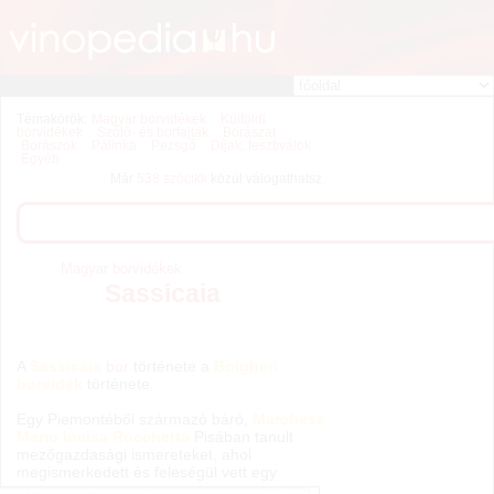
Témakörök:
Magyar borvidékek
Külföldi
borvidékek
Szőlő- és borfajták
Borászat
Borászok
Pálinka
Pezsgő
Díjak, fesztiválok
Egyéb
Már
538 szócikk
közül válogathatsz.
Magyar borvidékek
Sassicaia
A
Sassicaia
bor
története a
Bolgheri
borvidé
k
története.
Egy Piemontéből származó báró,
Marchese
Mario Incisa Rocchetta
Pisában tanult
mezőgazdasági ismereteket, ahol
megismerkedett és
feleségül vett egy