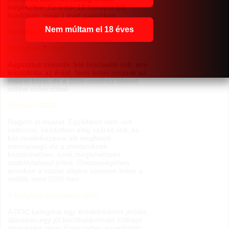
kiegészítve. Ez a bor 18 hónapot tölt
hordóban, majd 1 évet palackban.
Nem múltam el 18 éves
Néhány jó bor:
[Bolgheri]
?
2005
Augusztus második fele hűvösebb volt, ami
lelassította az érést. Nem lettek rosszak az
évjárat borai, de a 2006-osokhoz képest
sokkal szikárabbak.
Bolgheri 2006
Nagyon jó évjárat. Egyáltalán nem volt
sablonos, kezdetben elég száraz volt, és
bár rendelkezésre állt megfelelő
mennyiségű víz a zivataroknak
köszönhetően, ezek meglehetősen
szabálytalanul jöttek. Összességében
azonban a szüret idejére szebbek lettek a
szőlők, mint 2005-ben.
A Bolgheri Sassicaiai DOC
A DOC kategória egy eredetvédelmi jelölés,
általában egy jól körülhatárolható földrajzi
elnevezést takar. Esetünkben egyedülálló