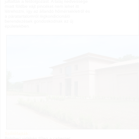
juttatták a feldolgozást. A talaj nedvessége
miatt földbe vájt pincéket nem lehet itt
létrehozni, így az állandó hőmérsékletről és
a páratartalomról légkondicionáló
berendezések gondoskodnak az új
épületekben.
Szőlőfajták:
Bolgheri vidékén főleg a cabernet