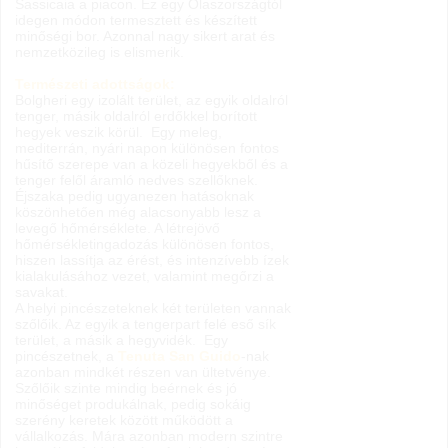
Sassicaia a piacon. Ez egy Olaszországtól
idegen módon termesztett és készített
minőségi bor. Azonnal nagy sikert arat és
nemzetközileg is elismerik.
Természeti adottságok:
Bolgheri egy izolált terület, az egyik oldalról
tenger, másik oldalról erdőkkel borított
hegyek veszik körül. Egy meleg,
mediterrán, nyári napon különösen fontos
hűsítő szerepe van a közeli hegyekből és a
tenger felől áramló nedves szellőknek.
Éjszaka pedig ugyanezen hatásoknak
köszönhetően még alacsonyabb lesz a
levegő hőmérséklete. A létrejövő
hőmérsékletingadozás különösen fontos,
hiszen lassítja az érést, és intenzívebb ízek
kialakulásához vezet, valamint megőrzi a
savakat.
A helyi pincészeteknek két területen vannak
szőlőik. Az egyik a tengerpart felé eső sík
terület, a másik a hegyvidék. Egy
pincészetnek, a
Tenuta San Guido
-nak
azonban mindkét részen van ültetvénye.
Szőlőik szinte mindig beérnek és jó
minőséget produkálnak, pedig sokáig
szerény keretek között működött a
vállalkozás. Mára azonban modern szintre