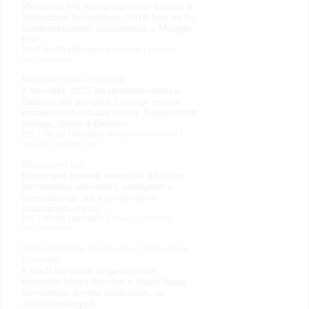
Mészáros Pál többgenerációs borász a
Szekszárdi Borvidéken. 2016-ban az Év
Bortermelőjének választották a Magyar
Bor ...
2017-05-29 | témakör:
Borászok
|
további
részletek »»»
Balatonboglári Borvidék
A borvidék 3125 ha termőterülettel a
Balaton déli partjától Somogy megye
északi domboldaláig terjed. Kiegyenlített
klímája, illetve a Balaton ...
2017-05-29 | témakör:
Magyar borvidékek
|
további részletek »»»
Bársonyos bor
Bársonyos bornak nevezzük az olyan
harmonikus vörösbort, amelyben a
cserzőanyag- és a savtartalom
összhangban van. ...
2017-05-26 | témakör:
Borászat
|
további
részletek »»»
Koch Borászat és Panzió - Hajós-Bajai
Borvidék
A Koch borászat tíz generáción
keresztül készít borokat a Hajós-Bajai
borvidéken Borota határában, de
szőlőültetvényeik ...