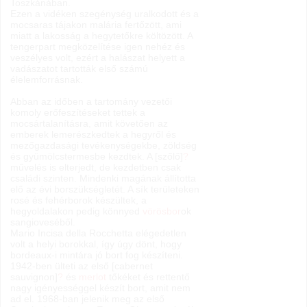
Toszkánában.
Ezen a vidéken szegénység uralkodott és a
mocsaras tájakon malária fertőzött, ami
miatt a lakosság a hegytetőkre költözött. A
tengerpart megközelítése igen nehéz és
veszélyes volt, ezért a halászat helyett a
vadászatot tartották első számú
élelemforrásnak.
Abban az időben a tartomány vezetői
komoly erőfeszítéseket tettek a
mocsártalanításra, amit követően az
emberek lemerészkedtek a hegyről és
mezőgazdasági tevékenységekbe, zöldség
és gyümölcstermesbe kezdtek. A [szőlő]
?
művelés is elterjedt, de kezdetben csak
családi szinten. Mindenki magának állította
elő az évi borszükségletét. A sík területeken
rosé és fehérborok készültek, a
hegyoldalakon pedig könnyed
vörösbor
ok
sangioveséből.
Mario Incisa della Rocchetta elégedetlen
volt a helyi borokkal, így úgy dönt, hogy
bordeaux-i mintára jó bort fog készíteni.
1942-ben ülteti az első [cabernet
sauvignon]
?
és
merlot
tőkéket és rettentő
nagy igényességgel készít bort, amit nem
ad el. 1968-ban jelenik meg az első