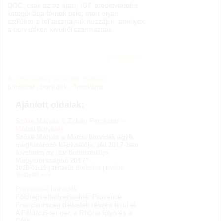
DOC, csak az ez alatti, IGT eredetvédelmi
kategóriába férnek bele, mert olyan
szőlőket is felhasználnak hozzájuk, amelyek
a borvidéken kívülről származnak.
szerkesztés
A szócikkhez társított címkék:
borászat
,
borvidék
,
Toszkána
Ajánlott oldalak:
Szőke Mátyás & Zoltán Pincészet –
Mátrai Borvidék
Szőke Mátyás a Mátrai borvidék egyik
meghatározó képviselője, aki 2017-ben
átvehette az „Év Bortermelője
Magyarországon 2017” ...
2018-01-15 | témakör:
Borászok
|
további
részletek »»»
Provence-i borvidék
Földrajzi elhelyezkedés: Provence
Franciaország délikeleti részén terül el.
A Földközi-tenger, a Rhône folyó és a
Côte ...