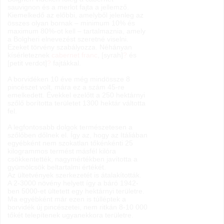
sauvignon és a merlot fajta a jellemző.
Kiemelkedő az előbbi, amelyből jelenleg az
összes olyan bornak – minimum 10% és
maximum 80%-ot kell – tartalmaznia, amely
a Bolgheri elnevezést szeretné viselni.
Ezeket törvény szabályozza. Néhányan
kísérleteznek
cabernet franc
, [syrah]
?
és
[petit verdot]
?
fajtákkal.
A borvidéken 10 éve még mindössze 8
pincészet volt, mára ez a szám 45-re
emelkedett. Évekkel ezelőtt a 250 hektárnyi
szőlő borította területet 1300 hektár váltotta
fel.
A legfontosabb dolgok természetesen a
szőlőben dőlnek el. Így az, hogy az Itáliában
egyébként nem szokatlan tőkénkénti 25
kilogrammos termést másfél kilóra
csökkentették, nagymértékben javította a
gyümölcsök beltartalmi értékét.
Az ültetvények szerkezetét is átalakították.
A 2-3000 növény helyett így a báró 1942-
ben 5000-et ültetett egy hektárnyi területre.
Ma egyébként már ezen is túlléptek a
borvidék új pincészetei, nem ritkán 8-10 000
tőkét telepítenek ugyanekkora területre.