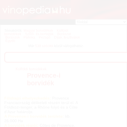
Témakörök:
Magyar borvidékek
Külföldi
borvidékek
Szőlő- és borfajták
Borászat
Borászok
Pálinka
Pezsgő
Díjak, fesztiválok
Egyéb
Már
538 szócikk
közül válogathatsz.
Külföldi borvidékek
Provence-i
borvidék
Földrajzi elhelyezkedés:
Provence
Franciaország délikeleti részén terül el. A
Földközi-tenger, a Rhône folyó és a Côte
d’Azur határolja.
A Provence-i borvidék területe:
kb.
26.000 Ha
A borvidék régiói:
Côtes de Provence,