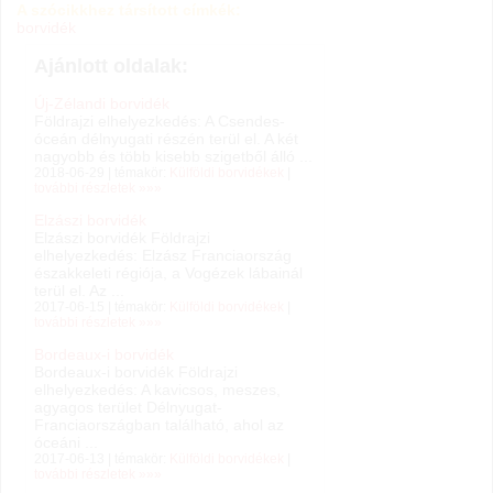
A szócikkhez társított címkék:
borvidék
Ajánlott oldalak:
Új-Zélandi borvidék
Földrajzi elhelyezkedés: A Csendes-
óceán délnyugati részén terül el. A két
nagyobb és több kisebb szigetből álló ...
2018-06-29 | témakör:
Külföldi borvidékek
|
további részletek »»»
Elzászi borvidék
Elzászi borvidék Földrajzi
elhelyezkedés: Elzász Franciaország
északkeleti régiója, a Vogézek lábainál
terül el. Az ...
2017-06-15 | témakör:
Külföldi borvidékek
|
további részletek »»»
Bordeaux-i borvidék
Bordeaux-i borvidék Földrajzi
elhelyezkedés: A kavicsos, meszes,
agyagos terület Délnyugat-
Franciaországban található, ahol az
óceáni ...
2017-06-13 | témakör:
Külföldi borvidékek
|
további részletek »»»