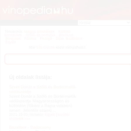
Témakörök:
Magyar borvidékek
Külföldi
borvidékek
Szőlő- és borfajták
Borászat
Borászok
Pálinka
Pezsgő
Díjak, fesztiválok
Egyéb
Már
538 szócikk
közül válogathatsz.
Új oldalak listája:
Szent Donát a Szőlő és Bortermelők
védőszentje
Szent Donát a Szőlő és Bortermelők
védőszentje Magyarországon és
külföldön (főként a Rajna vidéken)
ismert. Jelentős számú ...
2021-10-03 | témakör:
Egyéb
|
további
részletek »»»
Bazaltbor - Badacsony