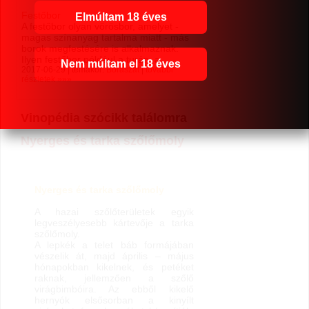
Festőbor
Elmúltam 18 éves
A festőbor olyan vörösbor, amelyet -
magas színanyag tartalma miatt - más
borok megfestésére is alkalmaznak.
Ilyen festőbor például a turán, a ...
Nem múltam el 18 éves
2017-06-29 | témakör:
Borászat
|
további
részletek »»»
Vinopédia szócikk találomra
Nyerges és tarka szőlőmoly
Nyerges és tarka szőlőmoly
A hazai szőlőterületek egyik
legveszélyesebb kártevője a tarka
szőlőmoly.
A lepkék a telet báb formájában
vészelik át, majd április – május
hónapokban kikelnek, és petéket
raknak, jellemzően a szőlő
virágbimbóira. Az ebből kikelő
hernyók elsősorban a kinyílt