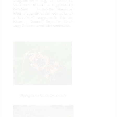
virágokat és a bogyókat károsítják.
Védekezni ellenük a rügyfakadást
követően lemosó-permetezéssel
lehet, elegendő védelmet nyújtanak
a következő vegyszerek: Flumite,
Neorron, Bancol, Ba-sudin, Decis
vagy Zolone rovarölők és atkaölők.
Nyerges és tarka szőlőmoly