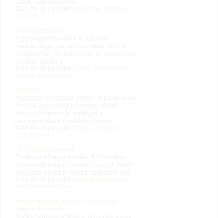
Lásd: Laposa Birtok ...
2021-01-20 | témakör:
Borászok
|
további
részletek »»»
Gyöngyözőbor
A gyöngyözőborban a buborék
mesterséges és természetes úton is
keletkezhet. Természetes út esetén, az
erjedés során a ...
2018-07-25 | témakör:
Szőlő- és borfajták
|
további részletek »»»
Jégdugó
A pezsgő készítése során, a palackban
történő erjesztést követően elhalt
élesztő keletkezik, amelyet a
pezsgőspalack nyakába ráznak. ...
2018-07-05 | témakör:
Pezsgő
|
további
részletek »»»
Új-Zélandi borvidék
Földrajzi elhelyezkedés: A Csendes-
óceán délnyugati részén terül el. A két
nagyobb és több kisebb szigetből álló ...
2018-06-29 | témakör:
Külföldi borvidékek
|
további részletek »»»
Szőke Mátyás & Zoltán Pincészet –
Mátrai Borvidék
Szőke Mátyás a Mátrai borvidék egyik