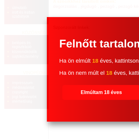
A szócikkhez társított címkék:
degorzsálás
,
jégdugó
,
pezsgő
,
pezsgő ké
útmutató
írott és íratlan
szabályok
Szponzorált linkek:
KÖZÖSSÉG
Felnőtt tartalo
belépés és
regisztráció
közreműködők
sajtóközlemény
Ha ön elmúlt
18
éves, kattintson
Ha ön nem múlt el
18
éves, katti
VINOPÉDIA
impresszum
médiaajánlat
Elmúltam 18 éves
copyright
jogi tudnivalók
elérhetőség