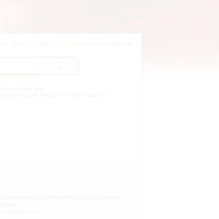
lok
Egyéb
Már
538 szócikk
közül válogathatsz.
mára nem ajánljuk.
 és járulj hozzá, hogy minél több hasznos
süvegen a csökkentett habzású italra
lően ...
i részletek »»»