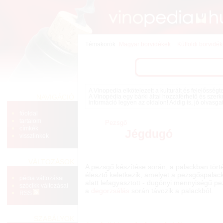
Témakörök:
Magyar borvidékek
Külföldi borvidé
A Vinopedia elkötelezett a kulturált és felelősség
NAVIGÁCIÓ
A Vinopédia egy bárki által hozzáférhető és szerk
információ legyen az oldalon! Addig is, jó olvasga
főoldal
tartalom
Pezsgő
címkék
Jégdugó
visszlinkek
VÁLTOZÁSOK
A pezsgő készítése során, a palackban törté
élesztő keletkezik, amelyet a pezsgőspalac
pédia változásai
alatt lefagyasztott - dugónyi mennyiségű p
szócikk változásai
a
degorzsálás
során távozik a palackból.
RSS
SZABÁLYOK