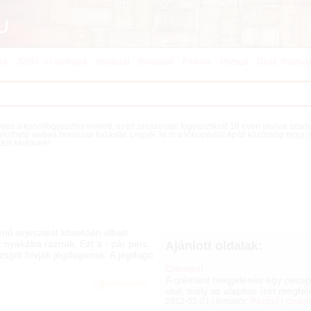
kek
Szőlő- és borfajták
Borászat
Borászok
Pálinka
Pezsgő
Díjak, fesztivá
teljes alkoholfogyasztás mellett, ezért szeszesital fogyasztását 18 éven aluliak szá
eszthető webes borászati tudástár. Legyél Te is a Vinopédiát építő közösség tagja,
tást kívánunk!
nő erjesztést követően elhalt
k nyakába ráznak. Ezt a - pár perc
Ajánlott oldalak:
ezsgőt hívják jégdugónak. A jégdugó
Crémant
A crémant megjelenés egy pezsgő
szerkesztés
utal, mely az alapbor ízét megfele
2012-02-01 | témakör:
Pezsgő
|
tovább