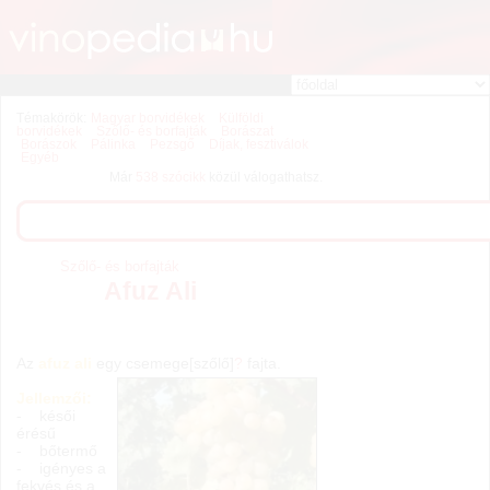
Témakörök:
Magyar borvidékek
Külföldi
borvidékek
Szőlő- és borfajták
Borászat
Borászok
Pálinka
Pezsgő
Díjak, fesztiválok
Egyéb
Már
538 szócikk
közül válogathatsz.
Szőlő- és borfajták
Afuz Ali
Az
afuz ali
egy csemege[szőlő]
?
fajta.
Jellemzői:
- késői
érésű
- bőtermő
- igényes a
fekvés és a