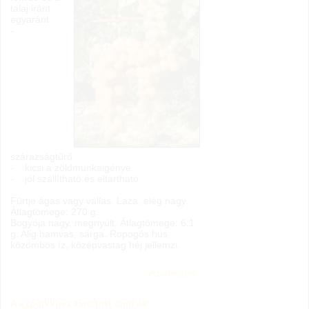
talaj iránt
egyaránt
-
szárazságtűrő
- kicsi a zöldmunkaigénye
- jól szállítható és eltartható
Fürtje ágas vagy vállas. Laza, elég nagy.
Átlagtömege: 270 g.
Bogyója nagy, megnyúlt. Átlagtömege: 6,1
g. Alig hamvas, sárga. Ropogós hús,
közömbös íz, középvastag héj jellemzi.
szerkesztés
A szócikkhez társított címkék: