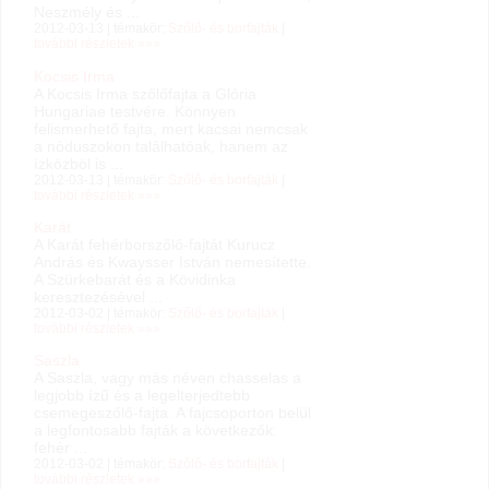
Neszmély és ...
2012-03-13 | témakör:
Szőlő- és borfajták
|
további részletek »»»
Kocsis Irma
A Kocsis Irma szőlőfajta a Glória
Hungariae testvére. Könnyen
felismerhető fajta, mert kacsai nemcsak
a nóduszokon találhatóak, hanem az
ízközböl is ...
2012-03-13 | témakör:
Szőlő- és borfajták
|
további részletek »»»
Karát
A Karát fehérborszőlő-fajtát Kurucz
András és Kwaysser István nemesítette.
A Szürkebarát és a Kövidinka
keresztezésével ...
2012-03-02 | témakör:
Szőlő- és borfajták
|
további részletek »»»
Saszla
A Saszla, vagy más néven chasselas a
legjobb ízű és a legelterjedtebb
csemegeszőlő-fajta. A fajcsoporton belül
a legfontosabb fajták a következők:
fehér ...
2012-03-02 | témakör:
Szőlő- és borfajták
|
további részletek »»»