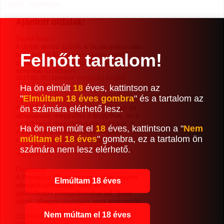
szőlő
,
szőlőfajta
Ajánlott oldalak:
Direkt termő
A direkt termő szőlők a filoxéravész után
Felnőtt tartalom!
terjedtek el Magyarországon, mert
gyökerük ellenáll a filoxérának. Az
amerikai szőlőfajok ...
2017-06-06 | témakör:
Borászat
|
további
részletek »»»
Ha ön elmúlt
18
éves, kattintson az
"
Elmúltam 18 éves gombra
" és a tartalom az
Zsendülés
A szőlő érésének a kezdete. Ebben az
ön számára elérhető lesz.
időszakban megpuhul a bogyóhéj, és a
szőlőbogyó megváltoztatja a színét. A
Ha ön nem múlt el
18
éves, kattintson a "
Nem
zsendülés általában július végén,
múltam el 18 éves
" gombra, ez a tartalom ön
augusztus elején következik ...
2017-05-25 | témakör:
Borászat
|
további
számára nem lesz elérhető.
részletek »»»
Prosecco
A Prosecco Olaszország északi részén
Elmúltam 18 éves
elterjedt szőlőfajta, mely friss,
gyümölcsös pezsgőborokat ad. Sava
élénk. Magyarországon nem termesztik.
...
Nem múltam el 18 éves
2012-03-20 | témakör:
Szőlő- és borfajták
|
további részletek »»»