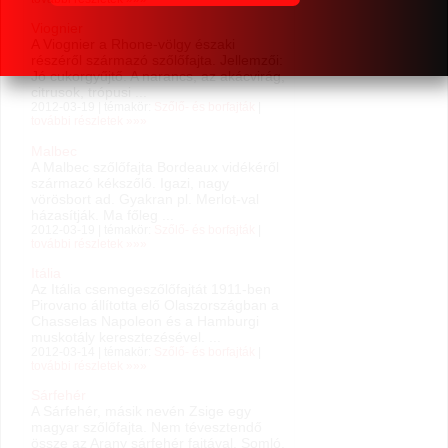
Viognier
A Viognier a Rhone-völgy északi
részéről származó szőlőfajta. Jellemzői:
Jó cukorgyűjtő. A narancs, az akácvirág,
citrusok, trópusi ...
2012-03-19 | témakör:
Szőlő- és borfajták
|
további részletek »»»
Malbec
A Malbec szőlőfajta Bordeaux vidékéről
származó kékszőlő. Igazi, nagy
vörösbort ad. Gyakran pl. Merlot-val
házasítják. Ma főleg ...
2012-03-19 | témakör:
Szőlő- és borfajták
|
további részletek »»»
Itália
Az Itália csemegeszőlőfajtát 1911-ben
Pirovano állította elő Olaszországban a
Chasselas Napoleon és a Hamburgi
muskotály keresztezésével. ...
2012-03-14 | témakör:
Szőlő- és borfajták
|
további részletek »»»
Sárfehér
A Sárfehér, másik nevén Zsige egy
magyar szőlőfajta. Nem tévesztendő
össze az Arany sárfehér fajtával. Somló,