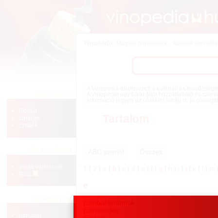
Témakörök:
Magyar borvidékek
Külföldi borvidé
A Vinopedia elkötelezett a kulturált és felelősség
NAVIGÁCIÓ
A Vinopédia egy bárki által hozzáférhető és szerk
információ legyen az oldalon! Addig is, jó olvasga
főoldal
Tartalom
tartalom
címkék
VÁLTOZÁSOK
pédia változásai
1
|
2
|
a
|
b
|
c
|
d
|
e
|
f
|
g
|
h
|
i
|
j
|
k
|
l
|
m
RSS
e
SZABÁLYOK
Ecetbaktériumok
Ecetesedés
útmutató
Ecetsav