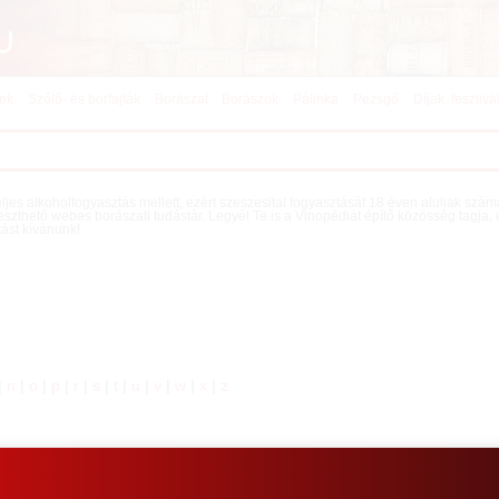
kek
Szőlő- és borfajták
Borászat
Borászok
Pálinka
Pezsgő
Díjak, fesztivá
teljes alkoholfogyasztás mellett, ezért szeszesital fogyasztását 18 éven aluliak szá
eszthető webes borászati tudástár. Legyél Te is a Vinopédiát építő közösség tagja,
tást kívánunk!
|
n
|
o
|
p
|
r
|
s
|
t
|
u
|
v
|
w
|
x
|
z