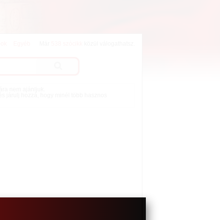
lok
Egyéb
Már
538 szócikk
közül válogathatsz.
mára nem ajánljuk.
 és járulj hozzá, hogy minél több hasznos