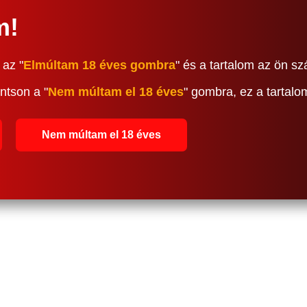
m!
 az "
Elmúltam 18 éves gombra
" és a tartalom az ön sz
ntson a "
Nem múltam el 18 éves
" gombra, ez a tartal
Nem múltam el 18 éves