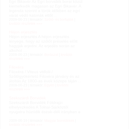
Egri Bikavér Az Egri borvidék borai közül
kiemelkedik magasan az Egri Bikavér. A
legenda szerint a török időkben az egri
várat védő katonák ettől ...
2009-06-23 | témakör:
Szőlő- és borfajták
|
további részletek »»»
Héjon erjesztés
Héjon erjesztés A héjon erjesztés
lényege, hogy az szőlőt préselés előtt
hagyják erjedni. Az erjedés során az
alkohol ...
2009-06-23 | témakör:
Borászat
|
további
részletek »»»
Filoxéra
Filoxéra / Viteus vitifolii /
Szőlőgyökértetű Filoxéra járvány és az
átoltás Az 1800-as évek közepe táján ...
2009-06-23 | témakör:
Egyéb
|
további
részletek »»»
Szekszárdi Borvidék
Szekszárdi Borvidék Földrajzi
elhelyezkedés A Tolnai-Sárköztől
nyugatra húzódik észak-déli irányban a
...
2009-06-19 | témakör:
Magyar borvidékek
|
további részletek »»»