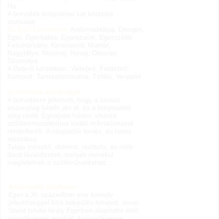
Ha
A borvidék települései két körzetre
oszlanak:
Az Egri körzetben:
Andornaktálya, Demjén,
Eger, Egerbakta, Egerszalók, Egerszólát,
Felsőtárkány, Kerecsend, Maklár,
Nagytálya, Noszvaj, Novaj, Ostoros,
Szomolya
A Debrői körzetben : Aldebrő, Feldebrő,
Kompolt, Tarnaszentmária, Tófalu, Verpelét
A borvidék adottságai
A borvidékre jellemző, hogy a tavasz
viszonylag későn jön el, és a tenyészidő
elég rövid. Éghajlata hűvös, viszont
szőlőtermesztéshez kiváló mikroklímával
rendelkezik. A csapadék kevés, és rossz
eloszlású.
Talaja mészkő, dolomit, riolittufa, és riolit-
dácit lávakőzetek, melyek remekül
megfelelnek a szőlőműveléshez.
A borvidék története
Eger a XI. században már komoly
jelentőséggel bíró település lehetett, mivel
Szent István király Egerben alapítatta első
püspökségek egyikét. A püspökségre