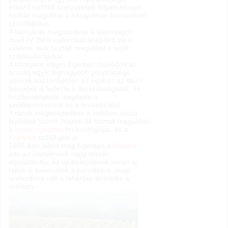
érkező külföldi szerzetesek folyamatosan
hozták magukkal a hazájukban termesztett
szőlőfajtákat.
A tatárjárás megtizedelte a lakosságot,
majd IV. Béla vallonokat telepített be a
vidékre, akik hozták magukkal a saját
szőlőkultúrájukat.
A középkor elején Egerben működött az
ország egyik legnagyobb püspöksége,
aminek köszönhetően az egyház az itteni
borokból is fedezte a borszükségletét, és
kezdeményezte, segítette a
szőlőtermesztést és a borkészítést.
A rácok megtelepedése a vidéken újabb
fejlődést hozott, hiszen ők hozták magukkal
a
héjon erjesztés
technológiáját, és a
Kadarka
szőlőfajtát is.
1886-ban jelent meg Egerben a
filoxéra
,
ami az ültetvények nagy részét
elpusztította. Az újratelepítések során új
fajták is bekerültek a borvidékre, majd
uralkodóvá vált a fehérbor termelés a
vidéken.