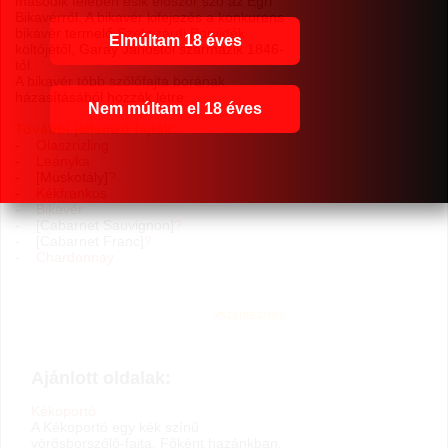
második felében esik először szó az Egri
Bikavérről. A bikavér kifejezés a konkurens
bikavér termelő
Szekszárdi Borvidék
Elmúltam 18 éves
költőjétől, Garay Jánostól származik 1846-
tól.
A bikavér több szőlőfajta borának
házasításából hozzák létre.
Nem múltam el 18 éves
További jellemző fajták:
-
Olaszrizling
-
Leányka
- [Muskotály]
?
-
Kékfrankos
-
Bikavér
- [Cabarnet Sauvignon]
?
- [Cabarnet Franc]
?
-
Chardonnay
szerkesztés
Ajánlott oldalak:
Kékoportó
A Kékoportó egy kék színű
vörösborszőlő-fajta. Főként hazánkban,