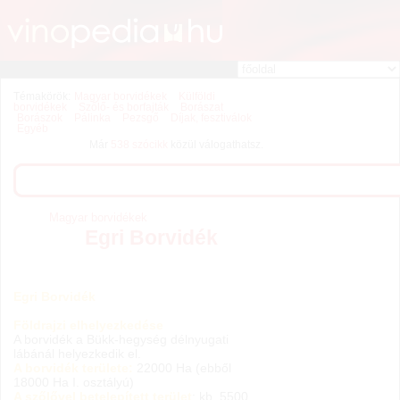
Témakörök:
Magyar borvidékek
Külföldi
borvidékek
Szőlő- és borfajták
Borászat
Borászok
Pálinka
Pezsgő
Díjak, fesztiválok
Egyéb
Már
538 szócikk
közül válogathatsz.
Magyar borvidékek
Egri Borvidék
Egri Borvidék
Földrajzi elhelyezkedése
A borvidék a Bükk-hegység délnyugati
lábánál helyezkedik el.
A borvidék területe:
22000 Ha (ebből
18000 Ha I. osztályú)
A szőlővel betelepített terület
: kb. 5500