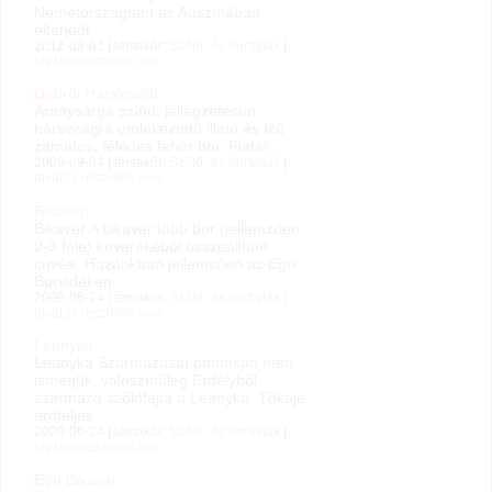
Németországban és Ausztriában
elterjedt. ...
2012-03-01 | témakör:
Szőlő- és borfajták
|
további részletek »»»
Debrői Hárslevelű
Aranysárga színű, jellegzetesen
hársvirágra emlékeztető illatú és ízű
zamatos, félédes fehér bor. Fiatal ...
2009-09-04 | témakör:
Szőlő- és borfajták
|
további részletek »»»
Bikavér
Bikavér A bikavér több bor (jellemzően
2-3 féle) keverékéből összeállított
cuvée. Hazánkban jellemzően az Egri
Borvidéken ...
2009-06-24 | témakör:
Szőlő- és borfajták
|
további részletek »»»
Leányka
Leányka Származását pontosan nem
ismerjük, valószínűleg Erdélyből
származó szőlőfajta a Leányka. Tőkéje
erőteljes ...
2009-06-24 | témakör:
Szőlő- és borfajták
|
további részletek »»»
Egri Bikavér