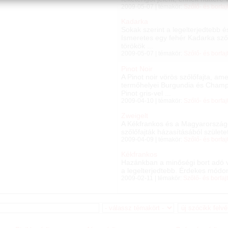
2009-05-07 | témakör:
Szőlő- és borfaj
Kadarka
Sokak szerint a legelterjedtebb 
Ismeretes egy fehér Kadarka szőlő
törökök ...
2009-05-07 | témakör:
Szőlő- és borfaj
Pinot Noir
A Pinot noir vörös szőlőfajta, a
termőhelyei Burgundia és Champa
Pinot gris-vel ...
2009-04-10 | témakör:
Szőlő- és borfaj
Zweigelt
A Kékfrankos és a Magyarország
szőlőfajták házasításából születet
2009-04-09 | témakör:
Szőlő- és borfaj
Kékfrankos
Hazánkban a minőségi bort adó v
a legelterjedtebb. Érdekes módo
2009-02-11 | témakör:
Szőlő- és borfaj