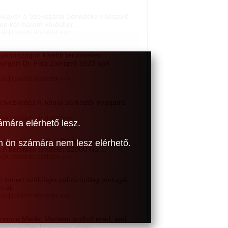
bikavér a Szekszárdi Borvidéken készűlő
ően két-három vörösbor ...
ták
|
további részletek »»»
yarországon kisebb területeken
burgert Dr. Fritz Zweigelt 1923 ban
ták
|
további részletek »»»
helyezkedés A Tolnai-Sárköztől nyugatra
kek
|
további részletek »»»
ámára elérhető lesz.
kedése A borvidék a Bükk-hegység
om ön számára nem lesz elérhető.
 A borvidék területe: 22000 Ha ...
kek
|
további részletek »»»
ismert szőlőfajta valószínűleg portugál
rák ...
ták
|
további részletek »»»
 francia Merle, Merleau szóból ered, ami
valószínűleg bogyóinak sötét ...