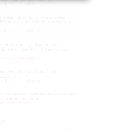
ták
|
további részletek »»»
és legkitűnőbb magyar kékszőlőfajta.
fajta is. Skutari vidékről származik, a
ták
|
további részletek »»»
mely Franciaországból származik,
gne környéke. A Pinot blanc-al és a
ták
|
további részletek »»»
on kevésbé ismert Szent Lőrinc
t osztrák ...
ták
|
további részletek »»»
örös borszőlők tekintetében a kékfrankos
n a származása nem ...
ták
|
további részletek »»»