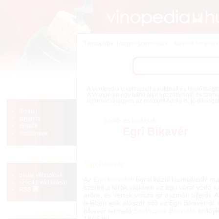
Témakörök:
Magyar borvidékek
Külföldi borvidé
A Vinopedia elkötelezett a kulturált és felelősség
NAVIGÁCIÓ
A Vinopédia egy bárki által hozzáférhető és szerk
információ legyen az oldalon! Addig is, jó olvasga
főoldal
tartalom
Szőlő- és borfajták
címkék
Egri Bikavér
visszlinkek
VÁLTOZÁSOK
Egri Bikavér
pédia változásai
Az
Egri borvidék
borai közül kiemelkedik ma
szócikk változásai
szerint a török időkben az egri várat védő ka
RSS
erőre, és verték vissza az oszmán túlerőt.
felében esik először szó az Egri Bikavérről.
bikavér termelő
Szekszárdi Borvidék
költőjé
SZABÁLYOK
1846-tól.