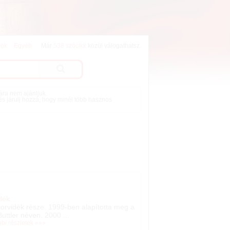
lok
Egyéb
Már
538 szócikk
közül válogathatsz.
mára nem ajánljuk.
 és járulj hozzá, hogy minél több hasznos
idék
 Borvidék része. 1999-ben alapította meg a
uttler néven. 2000 ...
bbi részletek »»»