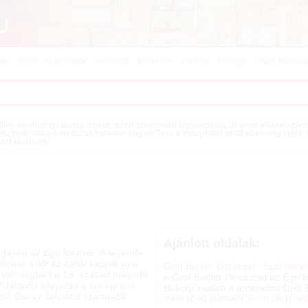
kek
Szőlő- és borfajták
Borászat
Borászok
Pálinka
Pezsgő
Díjak, fesztivá
teljes alkoholfogyasztás mellett, ezért szeszesital fogyasztását 18 éven aluliak szá
eszthető webes borászati tudástár. Legyél Te is a Vinopédiát építő közösség tagja,
tást kívánunk!
Ajánlott oldalak:
gasan az Egri Bikavér. A legenda
tonák ettől az italtól kaptak újra
Gróf Buttler Borászat - Egri borv
 A valóságban a 19. század második
A Gróf Buttler Pincészet az Egri
 A bikavér kifejezés a konkurens
Bukolyi család a történelmi Gróf B
től, Garay Jánostól származik
2009-10-01 | témakör:
Borászok
|
tová