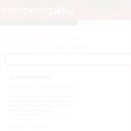
Témakörök:
Magyar borvidékek
Külföldi
borvidékek
Szőlő- és borfajták
Borászat
Borászok
Pálinka
Pezsgő
Díjak, fesztiválok
Egyéb
Már
538 szócikk
közül válogathatsz.
Új oldalak listája:
Szent Donát a Szőlő és Bortermelők
védőszentje
Szent Donát a Szőlő és Bortermelők
védőszentje Magyarországon és
külföldön (főként a Rajna vidéken)
ismert. Jelentős számú ...
2021-10-03 | témakör:
Egyéb
|
további
részletek »»»
Bazaltbor - Badacsony