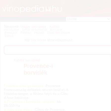
Témakörök:
Magyar borvidékek
Külföldi
borvidékek
Szőlő- és borfajták
Borászat
Borászok
Pálinka
Pezsgő
Díjak, fesztiválok
Egyéb
Már
538 szócikk
közül válogathatsz.
Külföldi borvidékek
Provence-i
borvidék
Földrajzi elhelyezkedés:
Provence
Franciaország délikeleti részén terül el. A
Földközi-tenger, a Rhône folyó és a Côte
d’Azur határolja.
A Provence-i borvidék területe:
kb.
26.000 Ha
A borvidék régiói:
Côtes de Provence,