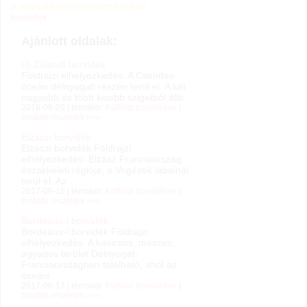
A szócikkhez társított címkék:
borvidék
Ajánlott oldalak:
Új-Zélandi borvidék
Földrajzi elhelyezkedés: A Csendes-
óceán délnyugati részén terül el. A két
nagyobb és több kisebb szigetből álló ...
2018-06-29 | témakör:
Külföldi borvidékek
|
további részletek »»»
Elzászi borvidék
Elzászi borvidék Földrajzi
elhelyezkedés: Elzász Franciaország
északkeleti régiója, a Vogézek lábainál
terül el. Az ...
2017-06-15 | témakör:
Külföldi borvidékek
|
további részletek »»»
Bordeaux-i borvidék
Bordeaux-i borvidék Földrajzi
elhelyezkedés: A kavicsos, meszes,
agyagos terület Délnyugat-
Franciaországban található, ahol az
óceáni ...
2017-06-13 | témakör:
Külföldi borvidékek
|
további részletek »»»