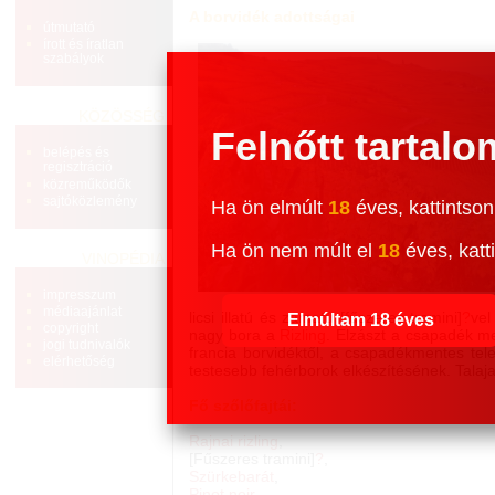
A borvidék adottságai
útmutató
írott és íratlan
szabályok
KÖZÖSSÉG
Felnőtt tartalo
belépés és
regisztráció
közreműködők
sajtóközlemény
Ha ön elmúlt
18
éves, kattintson
Ha ön nem múlt el
18
éves, katti
VINOPÉDIA
impresszum
médiaajánlat
licsi illatú és zamatú [fűszeres tramini]
?
vel
Elmúltam 18 éves
copyright
nagy bora a
Rizling
. Elzászt a csapadék m
jogi tudnivalók
francia borvidéktől, a csapadékmentes te
elérhetőség
testesebb fehérborok elkészítésének. Talaj
Fő szőlőfajtái:
Rajnai rizling
,
[Fűszeres tramini]
?
,
Szürkebarát
,
Pinot noir
,