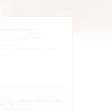
lok
Egyéb
Már
538 szócikk
közül válogathatsz.
mára nem ajánljuk.
 és járulj hozzá, hogy minél több hasznos
 Franciaország délikeleti részén terül el.
és a Côte ...
ékek
|
további részletek »»»