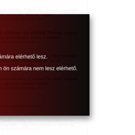
helyezkedés: A kavicsos, meszes, agyagos
n található, ahol az óceáni ...
ékek
|
további részletek »»»
el a Balaton déli partjától Somogy megye
lített klímája, illetve a Balaton ...
kek
|
további részletek »»»
heri borvidék története. Egy Piemontéből
ámára elérhető lesz.
cisa Rocchetta Pisában tanult ...
kek
|
további részletek »»»
om ön számára nem lesz elérhető.
elhelyezkedése A Somlói Borvidék hazánk
 egyedül a Somló lejtőire ...
kek
|
további részletek »»»
ták
|
további részletek »»»
Fábián szőlője Származását tekintve a
 Chasselas, vagy más nevén a saszla az ...
ták
|
további részletek »»»