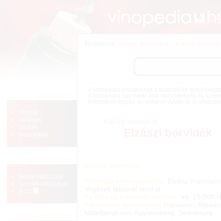
Témakörök:
Magyar borvidékek
Külföldi borvidé
A Vinopedia elkötelezett a kulturált és felelősség
NAVIGÁCIÓ
A Vinopédia egy bárki által hozzáférhető és szerk
információ legyen az oldalon! Addig is, jó olvasga
főoldal
tartalom
Külföldi borvidékek
címkék
Elzászi borvidék
visszlinkek
VÁLTOZÁSOK
Elzászi borvidék
pédia változásai
Földrajzi elhelyezkedés:
Elzász Franciaors
szócikk változásai
Vogézek lábainál terül el.
RSS
Az Elzászi borvidék területe:
kb. 15.000 
A borvidék települései:
Riquewihr, Ribeauv
Mittelbergheim, Kaysersberg, Strasbourg
SZABÁLYOK