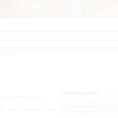
kek
Szőlő- és borfajták
Borászat
Borászok
Pálinka
Pezsgő
Díjak, fesztivá
teljes alkoholfogyasztás mellett, ezért szeszesital fogyasztását 18 éven aluliak szá
eszthető webes borászati tudástár. Legyél Te is a Vinopédiát építő közösség tagja,
tást kívánunk!
Ajánlott oldalak:
zág északkeleti régiója, a
Provence-i borvidék
Ha
Földrajzi elhelyezkedés: Provence
illé, Obernai, Eguisheim, Colmar,
A Földközi-tenger, a Rhône folyó 
2017-10-13 | témakör:
Külföldi borvid