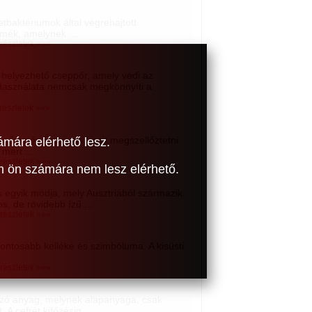
tbaktériumok által végrehajtott
rmék, amelynek ...
 részletek »»»
helyezhető cseppőr, amely védi az
. Használata nemcsak megkönnyíti a
 részletek »»»
vegőztetés Érdemes kicsit megszellőztetni
ámára elérhető lesz.
mert ...
 részletek »»»
om ön számára nem lesz elérhető.
 egyik módja, mely Ausztriából származik.
os, de rövidebb ízű ...
 részletek »»»
fontosabb kelléke és szimbóluma. A kisüsti
 részletek »»»
tozó anyag, melynek alapanyaga, csak
 A cefrét kifőzésig ...