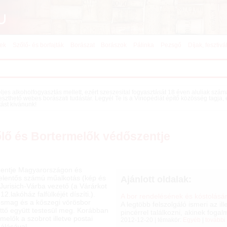
kek
Szőlő- és borfajták
Borászat
Borászok
Pálinka
Pezsgő
Díjak, fesztivá
teljes alkoholfogyasztás mellett, ezért szeszesital fogyasztását 18 éven aluliak szá
eszthető webes borászati tudástár. Legyél Te is a Vinopédiát építő közösség tagja,
tást kívánunk!
őlő és Bortermelők védőszentje
zentje Magyarországon és
 Jelentős számú műalkotás (kép és
Ajánlott oldalak:
 Jurisich-Várba vezető (a Várárkot
12.lakóház falfülkéjét díszíti.).
A bor rendelésének és kóstolásá
osmag és a kőszegi vörösbor
A legtöbb felszolgáló ismeri az 
ettő együtt testesül meg. Korábban
pincérrel találkozni, akinek fogal
elők a szobrot illetve postai
2012-12-20 | témakör:
Egyéb
|
további
álásával.