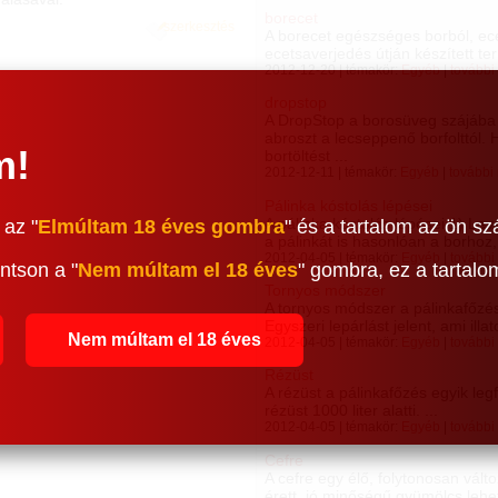
borecet
szerkesztés
A borecet egészséges borból, ece
ecetsaverjedés útján készített te
2012-12-20 | témakör:
Egyéb
|
további
dropstop
A DropStop a borosüveg szájába 
abroszt a lecseppenő borfolttól
m!
bortöltést ...
2012-12-11 | témakör:
Egyéb
|
további
Pálinka kóstolás lépései
A pálinka kóstolás lépései 1) Le
 az "
Elmúltam 18 éves gombra
" és a tartalom az ön sz
a pálinkát is hasonlóan a borhoz, 
2012-04-05 | témakör:
Egyéb
|
további
ntson a "
Nem múltam el 18 éves
" gombra, ez a tartal
Tornyos módszer
A tornyos módszer a pálinkafőzés
Egyszeri lepárlást jelent, ami illat
Nem múltam el 18 éves
2012-04-05 | témakör:
Egyéb
|
további
Rézüst
A rézüst a pálinkafőzés egyik leg
rézüst 1000 liter alatti. ...
2012-04-05 | témakör:
Egyéb
|
további
Cefre
A cefre egy élő, folytonosan vál
érett, jó minőségű gyümölcs lehet.