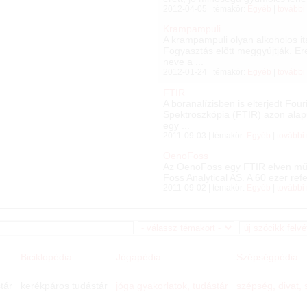
2012-04-05 | témakör:
Egyéb
|
további
Krampampuli
A krampampuli olyan alkoholos ita
Fogyasztás előtt meggyújtják. Er
neve a ...
2012-01-24 | témakör:
Egyéb
|
további
FTIR
A boranalízisben is elterjedt Fou
Spektroszkópia (FTIR) azon alap
egy ...
2011-09-03 | témakör:
Egyéb
|
további
OenoFoss
Az OenoFoss egy FTIR elven műk
Foss Analytical AS. A 60 ezer ref
2011-09-02 | témakör:
Egyéb
|
további
Biciklopédia
Jógapédia
Szépségpédia
tár
kerékpáros tudástár
jóga gyakorlatok, tudástár
szépség, divat,