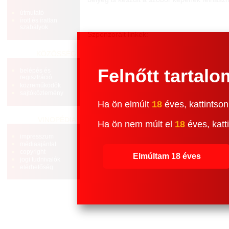
útmutató
írott és íratlan
szabályok
Szponzorált linkek:
KÖZÖSSÉG
Felnőtt tartalo
belépés és
regisztráció
közreműködők
sajtóközlemény
Ha ön elmúlt
18
éves, kattintson
VINOPÉDIA
Ha ön nem múlt el
18
éves, katti
impresszum
médiaajánlat
copyright
Elmúltam 18 éves
jogi tudnivalók
elérhetőség