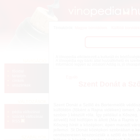
Témakörök:
Magyar borvidékek
Külföldi borvidé
A Vinopedia elkötelezett a kulturált és felelősség
NAVIGÁCIÓ
A Vinopédia egy bárki által hozzáférhető és szerk
információ legyen az oldalon! Addig is, jó olvasga
főoldal
tartalom
Egyéb
címkék
Szent Donát a Sz
visszlinkek
VÁLTOZÁSOK
Szent Donát a Szőlő és Bortermelők védős
külföldön (főként a Rajna vidéken) ismert.
pédia változásai
szobor ) készült róla. Így például a Kőszeg,
szócikk változásai
átívelő) híd hídfőjén is állott (Ma a Rajnis u. 
RSS
Kőszeg hírét a középkori, épen maradt vár
jellemzi. St.Donát középkori szobrában e k
rendszeresen koszorúzták a szőlő és borterm
SZABÁLYOK
bélyeg is készült a szobor képének felhaszn