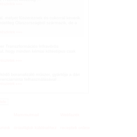
 részletek »»»
l, melyet fűszereznek és cukorral keverik.
edetileg Olaszországból származik, de a
 részletek »»»
rier Transzformációs Infravörös
ul, hogy minden kémiai kötéstípus csak
 részletek »»»
ödő boranalizáló műszer, gyártója a dán
erenciaminta felhasználásával ...
 részletek »»»
Mammutmail
Webfazék
 smink
receptek online
óriásfájlok küldéséhez