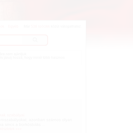
lok
Egyéb
Már
538 szócikk
közül válogathatsz.
mára nem ajánljuk.
 és járulj hozzá, hogy minél több hasznos
nak szabályai
illemszabályokat, azonban számos olyan
ma sincs a borkóstolás ...
 részletek »»»