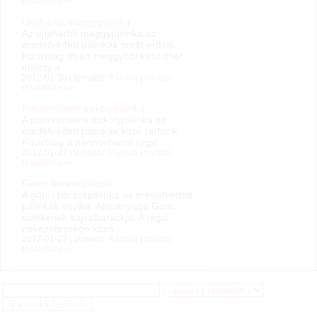
részletek »»»
Újfehértói meggypálinka
Az újfehértói meggypálinka az
eredetvédett pálinkák sorát erősíti.
Kizárólag olyan meggyből készülhet,
melety a ...
2012-01-30 | témakör:
Pálinka
|
további
részletek »»»
Pannonhalmi törkölypálinka
A pannonhalmi törkölypálinka az
eredetvédett pálinkák közé tartozik.
Kizárólag a pannonhalmi régió ...
2012-01-27 | témakör:
Pálinka
|
további
részletek »»»
Gönci barackpálinka
A gönci barackpálinka az eredetvédett
pálinkák egyike. Alapanyaga Gönc
vidékének kajszibarackja. A régió
nevezetessége közé ...
2012-01-27 | témakör:
Pálinka
|
további
részletek »»»