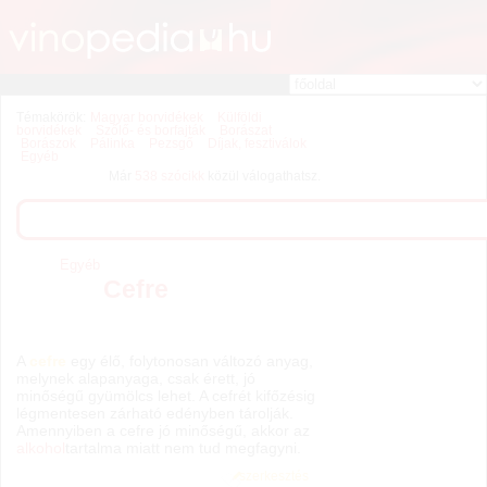
Témakörök:
Magyar borvidékek
Külföldi
borvidékek
Szőlő- és borfajták
Borászat
Borászok
Pálinka
Pezsgő
Díjak, fesztiválok
Egyéb
Már
538 szócikk
közül válogathatsz.
Egyéb
Cefre
A
cefre
egy élő, folytonosan változó anyag,
melynek alapanyaga, csak érett, jó
minőségű gyümölcs lehet. A cefrét kifőzésig
légmentesen zárható edényben tárolják.
Amennyiben a cefre jó minőségű, akkor az
alkohol
tartalma miatt nem tud megfagyni.
szerkesztés