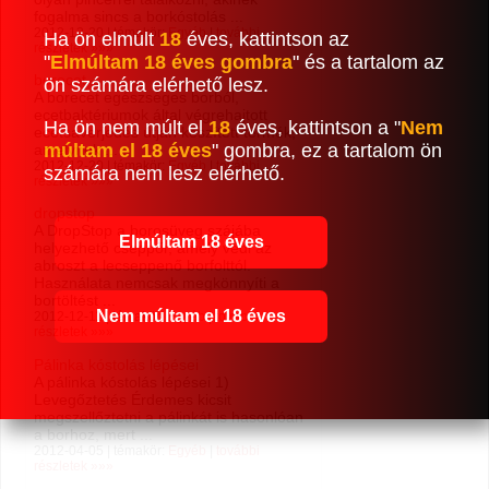
fogalma sincs a borkóstolás ...
2012-12-20 | témakör:
Egyéb
|
további
Ha ön elmúlt
18
éves, kattintson az
részletek »»»
"
Elmúltam 18 éves gombra
" és a tartalom az
borecet
ön számára elérhető lesz.
A borecet egészséges borból,
ecetbaktériumok által végrehajtott
Ha ön nem múlt el
18
éves, kattintson a "
Nem
ecetsaverjedés útján készített termék,
múltam el 18 éves
" gombra, ez a tartalom ön
amelynek ...
2012-12-20 | témakör:
Egyéb
|
további
számára nem lesz elérhető.
részletek »»»
dropstop
A DropStop a borosüveg szájába
Elmúltam 18 éves
helyezhető cseppőr, amely védi az
abroszt a lecseppenő borfolttól.
Használata nemcsak megkönnyíti a
bortöltést ...
Nem múltam el 18 éves
2012-12-11 | témakör:
Egyéb
|
további
részletek »»»
Pálinka kóstolás lépései
A pálinka kóstolás lépései 1)
Levegőztetés Érdemes kicsit
megszellőztetni a pálinkát is hasonlóan
a borhoz, mert ...
2012-04-05 | témakör:
Egyéb
|
további
részletek »»»