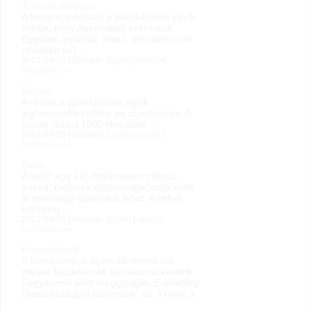
Tornyos módszer
A tornyos módszer a pálinkafőzés egyik
módja, mely Ausztriából származik.
Egyszeri lepárlást jelent, ami illatos, de
rövidebb ízű ...
2012-04-05 | témakör:
Egyéb
|
további
részletek »»»
Rézüst
A rézüst a pálinkafőzés egyik
legfontosabb kelléke és szimbóluma. A
kisüsti rézüst 1000 liter alatti. ...
2012-04-05 | témakör:
Egyéb
|
további
részletek »»»
Cefre
A cefre egy élő, folytonosan változó
anyag, melynek alapanyaga, csak érett,
jó minőségű gyümölcs lehet. A cefrét
kifőzésig ...
2012-04-05 | témakör:
Egyéb
|
további
részletek »»»
Krampampuli
A krampampuli olyan alkoholos ital,
melyet fűszereznek és cukorral keverik.
Fogyasztás előtt meggyújtják. Eredetileg
Olaszországból származik, de a neve a
...