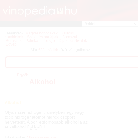
Témakörök:
Magyar borvidékek
Külföldi
borvidékek
Szőlő- és borfajták
Borászat
Borászok
Pálinka
Pezsgő
Díjak, fesztiválok
Egyéb
Már
538 szócikk
közül válogathatsz.
Egyéb
Alkohol
Alkohol
Olyan szénhidrogén, amelyben egy vagy
több hidrogénatomot hidroxilcsoport
helyettesít. A bor legfontosabb alkoholja az
etil-alkohol:C
H
-OH.
2
5