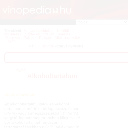
Témakörök:
Magyar borvidékek
Külföldi
borvidékek
Szőlő- és borfajták
Borászat
Borászok
Pálinka
Pezsgő
Díjak, fesztiválok
Egyéb
Már
538 szócikk
közül válogathatsz.
Egyéb
Alkoholtartalom
Alkoholtartalom
Az alkoholtartalmú italok etil-alkohol
tartalmának mértéke térfogatszázalékban
(v/v %) vagy tömegszázalékban (m/m %),
vagy térfogat/tömeg aranyban kifejezve. A
bor alkoholtartalmát rendszerint
térfogatszázalékban (v/v %) adják meg (pl.