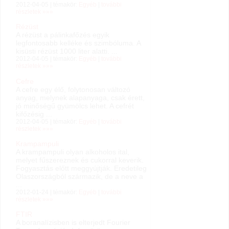
2012-04-05 | témakör:
Egyéb
|
további
részletek »»»
Rézüst
A rézüst a pálinkafőzés egyik
legfontosabb kelléke és szimbóluma. A
kisüsti rézüst 1000 liter alatti. ...
2012-04-05 | témakör:
Egyéb
|
további
részletek »»»
Cefre
A cefre egy élő, folytonosan változó
anyag, melynek alapanyaga, csak érett,
jó minőségű gyümölcs lehet. A cefrét
kifőzésig ...
2012-04-05 | témakör:
Egyéb
|
további
részletek »»»
Krampampuli
A krampampuli olyan alkoholos ital,
melyet fűszereznek és cukorral keverik.
Fogyasztás előtt meggyújtják. Eredetileg
Olaszországból származik, de a neve a
...
2012-01-24 | témakör:
Egyéb
|
további
részletek »»»
FTIR
A boranalízisben is elterjedt Fourier