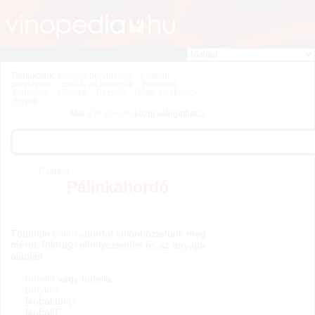
Témakörök:
Magyar borvidékek
Külföldi
borvidékek
Szőlő- és borfajták
Borászat
Borászok
Pálinka
Pezsgő
Díjak, fesztiválok
Egyéb
Már
538 szócikk
közül válogathatsz.
Pálinka
Pálinkahordó
Többféle
pálinka
hordót különböztetünk meg
méret, földrajzi elhelyezkedés és az anyaga
alapján.
-
butella
vagy butélia
-
butykos
- [kobaktök]
?
- [kobak]
?