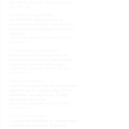
2012-01-31 | témakör:
Pálinka
|
további
részletek »»»
Újfehértói meggypálinka
Az újfehértói meggypálinka az
eredetvédett pálinkák sorát erősíti.
Kizárólag olyan meggyből készülhet,
melety a ...
2012-01-30 | témakör:
Pálinka
|
további
részletek »»»
Pannonhalmi törkölypálinka
A pannonhalmi törkölypálinka az
eredetvédett pálinkák közé tartozik.
Kizárólag a pannonhalmi régió ...
2012-01-27 | témakör:
Pálinka
|
további
részletek »»»
Gönci barackpálinka
A gönci barackpálinka az eredetvédett
pálinkák egyike. Alapanyaga Gönc
vidékének kajszibarackja. A régió
nevezetessége közé ...
2012-01-27 | témakör:
Pálinka
|
további
részletek »»»
Göcseji körtepálinka
A göcseji körtepálinka az eredetvédett
pálinkák közé tartozik. A göcseji