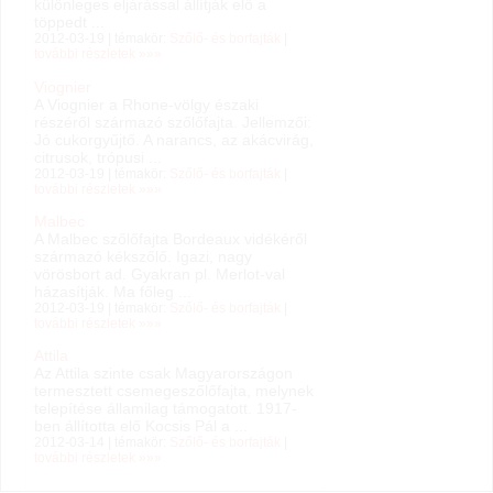
különleges eljárással állítják elő a
töppedt ...
2012-03-19 | témakör:
Szőlő- és borfajták
|
további részletek »»»
Viognier
A Viognier a Rhone-völgy északi
részéről származó szőlőfajta. Jellemzői:
Jó cukorgyűjtő. A narancs, az akácvirág,
citrusok, trópusi ...
2012-03-19 | témakör:
Szőlő- és borfajták
|
további részletek »»»
Malbec
A Malbec szőlőfajta Bordeaux vidékéről
származó kékszőlő. Igazi, nagy
vörösbort ad. Gyakran pl. Merlot-val
házasítják. Ma főleg ...
2012-03-19 | témakör:
Szőlő- és borfajták
|
további részletek »»»
Attila
Az Attila szinte csak Magyarországon
termesztett csemegeszőlőfajta, melynek
telepítése államilag támogatott. 1917-
ben állította elő Kocsis Pál a ...
2012-03-14 | témakör:
Szőlő- és borfajták
|
további részletek »»»