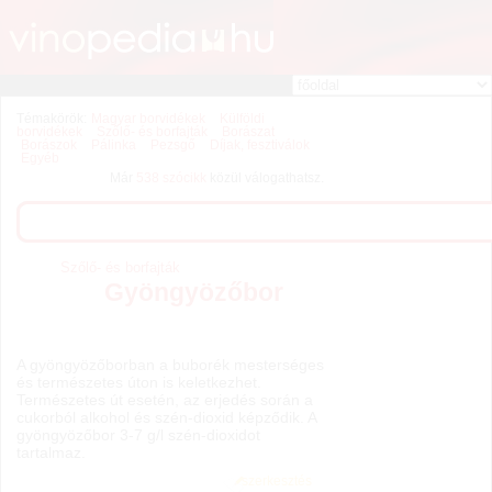
Témakörök:
Magyar borvidékek
Külföldi
borvidékek
Szőlő- és borfajták
Borászat
Borászok
Pálinka
Pezsgő
Díjak, fesztiválok
Egyéb
Már
538 szócikk
közül válogathatsz.
Szőlő- és borfajták
Gyöngyözőbor
A gyöngyözőborban a buborék mesterséges
és természetes úton is keletkezhet.
Természetes út esetén, az erjedés során a
cukorból alkohol és szén-dioxid képződik. A
gyöngyözőbor 3-7 g/l szén-dioxidot
tartalmaz.
szerkesztés