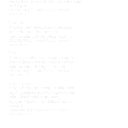
pezsgőknél a cukortartalom meghaladja
az 50 g/liter ...
2012-01-30 | témakör:
Pezsgő
|
további
részletek »»»
Demi Sec
A "Demi Sec" elnevezés a félszáraz
pezsgőre utal. Itt a pezsgő
cukortartalma 33-50 g/liter között ...
2012-01-30 | témakör:
Pezsgő
|
további
részletek »»»
Brut
A "brut" jelentése a pezsgősüvegen:
különlegesen száraz, azaz a pezsgő
cukortartalma 6-15g/liter között ...
2012-01-30 | témakör:
Pezsgő
|
további
részletek »»»
Dom Perignon
A Dom Perignon pezsgő a világ talán
egyik legelismertebb és legelőkelőbb
itala. Kiváló minőségű, nagy
hagyományokkal rendelkező nedű.
Nevét a ...
2009-10-05 | témakör:
Pezsgő
|
további
részletek »»»