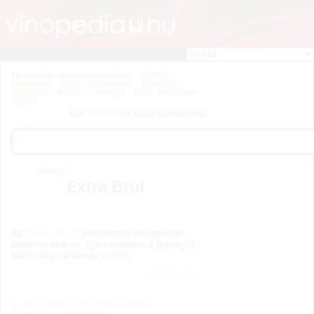
Témakörök:
Magyar borvidékek
Külföldi
borvidékek
Szőlő- és borfajták
Borászat
Borászok
Pálinka
Pezsgő
Díjak, fesztiválok
Egyéb
Már
538 szócikk
közül válogathatsz.
Pezsgő
Extra Brut
Az "
Extra Brut
" jelentése a peszgőknél:
abszolút száraz. Ilyen esetben a [peszgő]
?
szinte alig tartalmaz cukrot.
szerkesztés
A szócikkhez társított címkék: