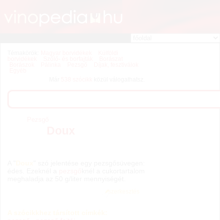
Témakörök:
Magyar borvidékek
Külföldi
borvidékek
Szőlő- és borfajták
Borászat
Borászok
Pálinka
Pezsgő
Díjak, fesztiválok
Egyéb
Már
538 szócikk
közül válogathatsz.
Pezsgő
Doux
A "
Doux
" szó jelentése egy pezsgősüvegen:
édes. Ezeknél a
pezsgő
knél a cukortartalom
meghaladja az 50 g/liter mennyiségét.
szerkesztés
A szócikkhez társított címkék: