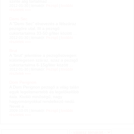
szinte alig tartalmaz ...
2012-01-30 | témakör:
Pezsgő
|
további
részletek »»»
Demi Sec
A "Demi Sec" elnevezés a félszáraz
pezsgőre utal. Itt a pezsgő
cukortartalma 33-50 g/liter között ...
2012-01-30 | témakör:
Pezsgő
|
további
részletek »»»
Brut
A "brut" jelentése a pezsgősüvegen:
különlegesen száraz, azaz a pezsgő
cukortartalma 6-15g/liter között ...
2012-01-30 | témakör:
Pezsgő
|
további
részletek »»»
Dom Perignon
A Dom Perignon pezsgő a világ talán
egyik legelismertebb és legelőkelőbb
itala. Kiváló minőségű, nagy
hagyományokkal rendelkező nedű.
Nevét a ...
2009-10-05 | témakör:
Pezsgő
|
további
részletek »»»