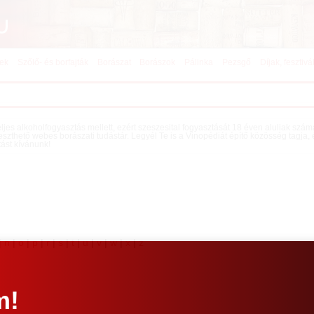
kek
Szőlő- és borfajták
Borászat
Borászok
Pálinka
Pezsgő
Díjak, fesztivá
teljes alkoholfogyasztás mellett, ezért szeszesital fogyasztását 18 éven aluliak szá
eszthető webes borászati tudástár. Legyél Te is a Vinopédiát építő közösség tagja,
tást kívánunk!
|
n
|
o
|
p
|
r
|
s
|
t
|
u
|
v
|
w
|
x
|
z
m!