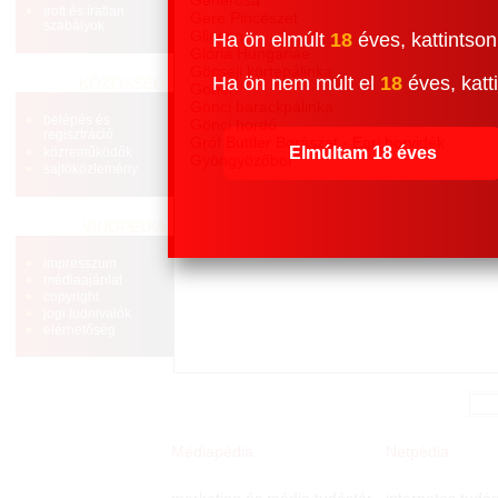
írott és íratlan
Gere Pincészet
szabályok
Glicerin
Ha ön elmúlt
18
éves, kattintson
Glória Hungariae
Göcseji körtepálinka
Ha ön nem múlt el
18
éves, katti
KÖZÖSSÉG
Gohér
Gönci barackpálinka
belépés és
Gönci hordó
regisztráció
Gróf Buttler Borászat - Egri borvidék
Elmúltam 18 éves
közreműködők
Gyöngyözőbor
sajtóközlemény
VINOPÉDIA
impresszum
médiaajánlat
copyright
jogi tudnivalók
elérhetőség
Médiapédia
Netpédia