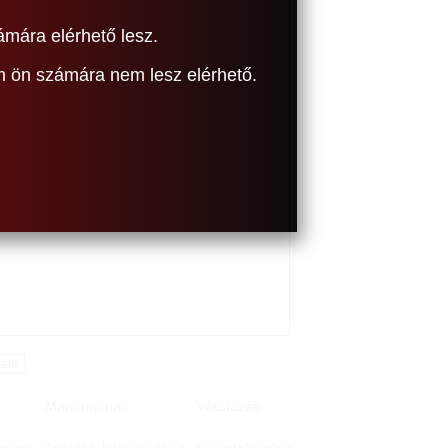
ámára elérhető lesz.
om ön számára nem lesz elérhető.
Mammutmail
Webfazék