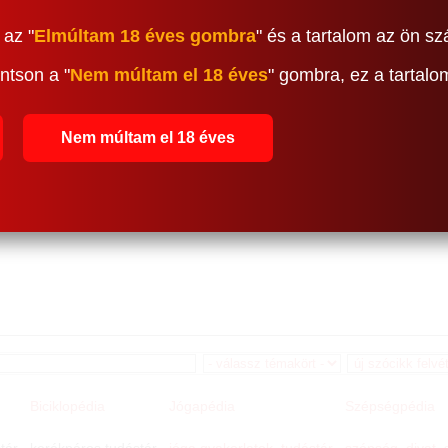
 az "
Elmúltam 18 éves gombra
" és a tartalom az ön sz
ntson a "
Nem múltam el 18 éves
" gombra, ez a tartal
Nem múltam el 18 éves
Biciklopédia
Jógapédia
Szépségpédia