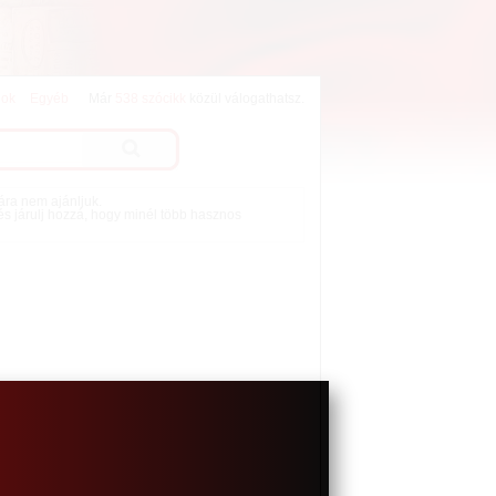
lok
Egyéb
Már
538 szócikk
közül válogathatsz.
mára nem ajánljuk.
 és járulj hozzá, hogy minél több hasznos