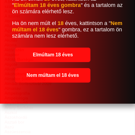
A bor rendelésének és kóstolásának
"
Elmúltam 18 éves gombra
" és a tartalom az
szabályai
ön számára elérhető lesz.
A szőlő alkotóelemei
A szüret
Abroncs
Ha ön nem múlt el
18
éves, kattintson a "
Nem
Afuz Ali
múltam el 18 éves
" gombra, ez a tartalom ön
Ágyas Pálinka
számára nem lesz elérhető.
Akó
Akolás
Akona
Aktív szén
Elmúltam 18 éves
Alapbor
Alföldi Borrégió
Aligoté
Alkohol
Alkoholtartalom
Nem múltam el 18 éves
Almabor (cider, cidre)
Almádi Borfesztivál 2009
Almasav
Ampelográfia
Ampelológia
Anyaélesztő
Arany Sárfehér
Ászkol
Ászokhordó
Asztali bor
Aszú
Aszúeszencia