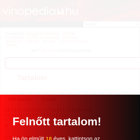
Témakörök:
Magyar borvidékek
Külföldi
borvidékek
Szőlő- és borfajták
Borászat
Borászok
Pálinka
Pezsgő
Díjak, fesztiválok
Egyéb
Már
538 szócikk
közül válogathatsz.
Tartalom
1
|
2
|
a
|
b
|
c
|
d
|
e
|
f
|
g
|
h
|
i
|
j
|
k
|
l
|
m
|
n
|
o
|
p
|
r
|
s
|
t
|
u
|
v
|
w
|
x
|
z
Felnőtt tartalom!
a
A bor eredete
Ha ön elmúlt
18
éves, kattintson az