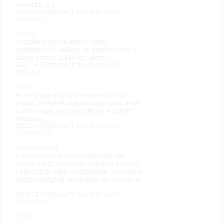
rövidebb ízű ...
2012-04-05 | témakör:
Egyéb
|
további
részletek »»»
Rézüst
A rézüst a pálinkafőzés egyik
legfontosabb kelléke és szimbóluma. A
kisüsti rézüst 1000 liter alatti. ...
2012-04-05 | témakör:
Egyéb
|
további
részletek »»»
Cefre
A cefre egy élő, folytonosan változó
anyag, melynek alapanyaga, csak érett,
jó minőségű gyümölcs lehet. A cefrét
kifőzésig ...
2012-04-05 | témakör:
Egyéb
|
további
részletek »»»
Krampampuli
A krampampuli olyan alkoholos ital,
melyet fűszereznek és cukorral keverik.
Fogyasztás előtt meggyújtják. Eredetileg
Olaszországból származik, de a neve a
...
2012-01-24 | témakör:
Egyéb
|
további
részletek »»»
FTIR