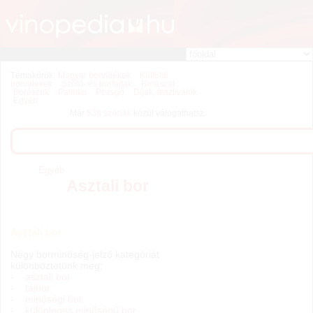
Témakörök:
Magyar borvidékek
Külföldi
borvidékek
Szőlő- és borfajták
Borászat
Borászok
Pálinka
Pezsgő
Díjak, fesztiválok
Egyéb
Már
538 szócikk
közül válogathatsz.
Egyéb
Asztali bor
Asztali bor
Négy borminőség-jelző kategóriát
különböztetünk meg:
-
asztali bor
-
tájbor
-
minőségi bor
-
különleges minőségű bor