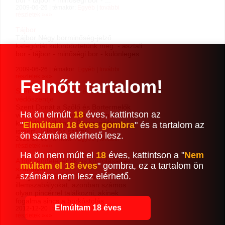
bor - tájbor - minőségi bor - ...
2009-06-26 | témakör:
Egyéb
|
további
részletek »»»
Tájbor
Tájbor Négy borminőség-jelző
kategóriát különböztetünk meg: - asztali
bor - tájbor - minőségi bor - különleges
...
2009-06-26 | témakör:
Egyéb
|
további
részletek »»»
Felnőtt tartalom!
Szent Donát a Szőlő és Bortermelők
védőszentje
Szent Donát a Szőlő és Bortermelők
Ha ön elmúlt
18
éves, kattintson az
védőszentje Magyarországon és
külföldön (főként a Rajna vidéken)
"
Elmúltam 18 éves gombra
" és a tartalom az
ismert. Jelentős számú ...
ön számára elérhető lesz.
2021-10-03 | témakör:
Egyéb
|
további
részletek »»»
Ha ön nem múlt el
18
éves, kattintson a "
Nem
A bor rendelésének és kóstolásának
múltam el 18 éves
" gombra, ez a tartalom ön
szabályai
számára nem lesz elérhető.
A legtöbb felszolgáló ismeri az
illemszabályokat, azonban számos
olyan pincérrel találkozni, akinek
fogalma sincs a borkóstolás ...
Elmúltam 18 éves
2012-12-20 | témakör:
Egyéb
|
további
részletek »»»