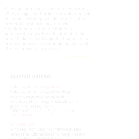
Az asztali borok közé azokat az egyszerű,
könnyű, tájjellegű borokat soroljuk, amelyek
minimum 13 tömegszázalék természetes
eredetű cukrot tartalmaz a mustja.
Nevében nem szabad feltüntetni a
borvidéket, vagy a borvidék területeit, és
nem kötelező a szőlőfajta feltüntetése sem,
amennyiben mégis feltüntetik, úgy legalább
70% fajtaegyezés szükséges.
szerkesztés
Ajánlott oldalak:
Különleges minőségű bor
Különleges minőségű bor Négy
borminőség-jelző kategóriát
különböztetünk meg: - asztali bor -
tájbor - minőségi bor - ...
2009-06-26 | témakör:
Egyéb
|
további
részletek »»»
Minőségi bor
Minőségi bor Négy borminőség-jelző
kategóriát különbözetünk meg: - asztali