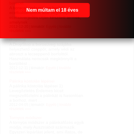
borecet
A borecet egészséges borból,
Nem múltam el 18 éves
ecetbaktériumok által végrehajtott
ecetsaverjedés útján készített termék,
amelynek ...
2012-12-20 | témakör:
Egyéb
|
további
részletek »»»
dropstop
A DropStop a borosüveg szájába
helyezhető cseppőr, amely védi az
abroszt a lecseppenő borfolttól.
Használata nemcsak megkönnyíti a
bortöltést ...
2012-12-11 | témakör:
Egyéb
|
további
részletek »»»
Pálinka kóstolás lépései
A pálinka kóstolás lépései 1)
Levegőztetés Érdemes kicsit
megszellőztetni a pálinkát is hasonlóan
a borhoz, mert ...
2012-04-05 | témakör:
Egyéb
|
további
részletek »»»
Tornyos módszer
A tornyos módszer a pálinkafőzés egyik
módja, mely Ausztriából származik.
Egyszeri lepárlást jelent, ami illatos, de