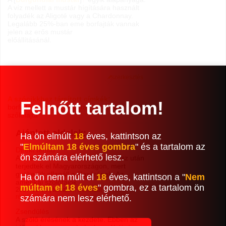
A víz mellett a mustár hígítására használt
folyadék az Aligoté vagy a Chardonnay.
Legalább 25%-ban eme borfajták vannak
jelen az erős mustár
előállításánál.
szerkesztés
A szócikkhez társított címkék:
Felnőtt tartalom!
borfajta
,
fehér szőlőfajta
,
fehérbor
,
szőlő
,
szőlőfajta
Ajánlott oldalak:
Ha ön elmúlt
18
éves, kattintson az
"
Elmúltam 18 éves gombra
" és a tartalom az
Direkt termő
ön számára elérhető lesz.
A direkt termő szőlők a filoxéravész után
terjedtek el Magyarországon, mert
gyökerük ellenáll a filoxérának. Az
Ha ön nem múlt el
18
éves, kattintson a "
Nem
amerikai szőlőfajok ...
múltam el 18 éves
" gombra, ez a tartalom ön
2017-06-06 | témakör:
Borászat
|
további
részletek »»»
számára nem lesz elérhető.
Zsendülés
A szőlő érésének a kezdete. Ebben az