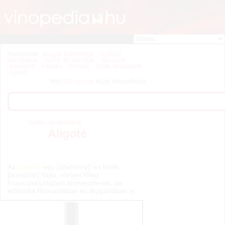
Témakörök:
Magyar borvidékek
Külföldi
borvidékek
Szőlő- és borfajták
Borászat
Borászok
Pálinka
Pezsgő
Díjak, fesztiválok
Egyéb
Már
538 szócikk
közül válogathatsz.
Szőlő- és borfajták
Aligoté
Az
aligoté
egy [ültetvény]
?
es fehér
[borszőlő]
?
fajta, melyet főleg
Franciaországban termesztenek, de
előfordul Romániában és Bulgáriában is.