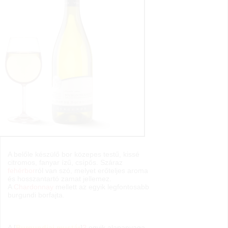
A belőle készülő bor közepes testű, kissé
citromos, fanyar ízű, csípős. Száraz
fehérbor
ról van szó, melyet erőteljes aroma
és hosszantartó zamat jellemez.
A
Chardonnay
mellett az egyik legfontosabb
burgundi borfajta.
A [
Burgundiai mustár
]
?
egyik alapanyaga.