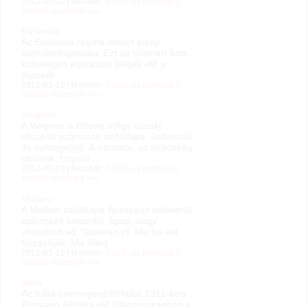
2012-03-20 | témakör:
Szőlő- és borfajták
|
további részletek »»»
Essencia
Az Essencia régóta ismert tokaji
borkülönlegesség. Ezt az elismert bort
különleges eljárással állítják elő a
töppedt ...
2012-03-19 | témakör:
Szőlő- és borfajták
|
további részletek »»»
Viognier
A Viognier a Rhone-völgy északi
részéről származó szőlőfajta. Jellemzői:
Jó cukorgyűjtő. A narancs, az akácvirág,
citrusok, trópusi ...
2012-03-19 | témakör:
Szőlő- és borfajták
|
további részletek »»»
Malbec
A Malbec szőlőfajta Bordeaux vidékéről
származó kékszőlő. Igazi, nagy
vörösbort ad. Gyakran pl. Merlot-val
házasítják. Ma főleg ...
2012-03-19 | témakör:
Szőlő- és borfajták
|
további részletek »»»
Itália
Az Itália csemegeszőlőfajtát 1911-ben
Pirovano állította elő Olaszországban a