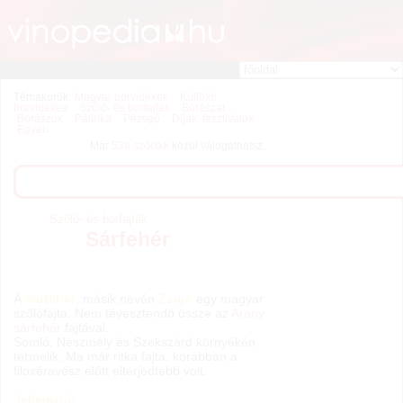
Témakörök:
Magyar borvidékek
Külföldi
borvidékek
Szőlő- és borfajták
Borászat
Borászok
Pálinka
Pezsgő
Díjak, fesztiválok
Egyéb
Már
538 szócikk
közül válogathatsz.
Szőlő- és borfajták
Sárfehér
A
Sárfehér
, másik nevén
Zsige
egy magyar
szőlőfajta. Nem tévesztendő össze az
Arany
sárfehér
fajtával.
Somló, Neszmély és Szekszárd környékén
termelik. Ma már ritka fajta, korábban a
filoxéravész előtt elterjedtebb volt.
Jellemzői: