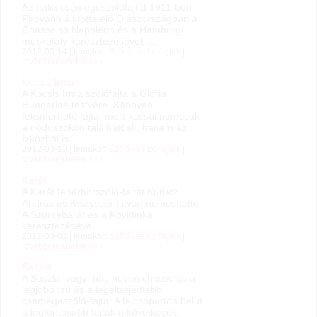
Az Itália csemegeszőlőfajtát 1911-ben
Pirovano állította elő Olaszországban a
Chasselas Napoleon és a Hamburgi
muskotály keresztezésével. ...
2012-03-14 | témakör:
Szőlő- és borfajták
|
további részletek »»»
Kocsis Irma
A Kocsis Irma szőlőfajta a Glória
Hungariae testvére. Könnyen
felismerhető fajta, mert kacsai nemcsak
a nóduszokon találhatóak, hanem az
ízközböl is ...
2012-03-13 | témakör:
Szőlő- és borfajták
|
további részletek »»»
Karát
A Karát fehérborszőlő-fajtát Kurucz
András és Kwaysser István nemesítette.
A Szürkebarát és a Kövidinka
keresztezésével ...
2012-03-02 | témakör:
Szőlő- és borfajták
|
további részletek »»»
Saszla
A Saszla, vagy más néven chasselas a
legjobb ízű és a legelterjedtebb
csemegeszőlő-fajta. A fajcsoporton belül
a legfontosabb fajták a következők: