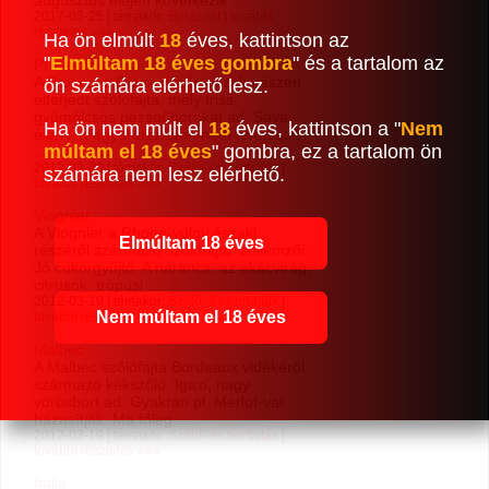
augusztus elején következik ...
2017-05-25 | témakör:
Borászat
|
további
részletek »»»
Ha ön elmúlt
18
éves, kattintson az
"
Elmúltam 18 éves gombra
" és a tartalom az
Prosecco
A Prosecco Olaszország északi részén
ön számára elérhető lesz.
elterjedt szőlőfajta, mely friss,
gyümölcsös pezsgőborokat ad. Sava
Ha ön nem múlt el
18
éves, kattintson a "
Nem
élénk. Magyarországon nem termesztik.
múltam el 18 éves
" gombra, ez a tartalom ön
...
2012-03-20 | témakör:
Szőlő- és borfajták
|
számára nem lesz elérhető.
további részletek »»»
Viognier
A Viognier a Rhone-völgy északi
Elmúltam 18 éves
részéről származó szőlőfajta. Jellemzői:
Jó cukorgyűjtő. A narancs, az akácvirág,
citrusok, trópusi ...
2012-03-19 | témakör:
Szőlő- és borfajták
|
Nem múltam el 18 éves
további részletek »»»
Malbec
A Malbec szőlőfajta Bordeaux vidékéről
származó kékszőlő. Igazi, nagy
vörösbort ad. Gyakran pl. Merlot-val
házasítják. Ma főleg ...
2012-03-19 | témakör:
Szőlő- és borfajták
|
további részletek »»»
Itália