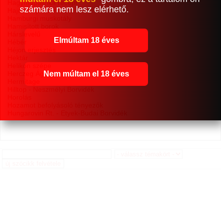
Hagymapálinka recept
számára nem lesz elérhető.
Hajós-Bajai Borvidék
Hamburgi muskotály
Hamisított borok
Hárslevelű
Elmúltam 18 éves
Hébér
Héjon erjesztés
Hektár
Helikon szépe
Nem múltam el 18 éves
Herczeg Ágnes
Hermitage
Hilltop - Neszmélyi Borvidék
Horolás
Hozamot befolyásoló tényezők
Hungarovin Rt. - Etyek-Budai Borvidék