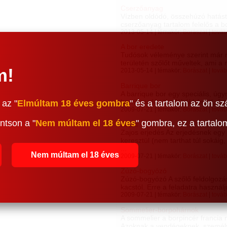
Cserzőanyag
Vízben oldódó, összehúzó hatást
cserzőanyag tartalom felelős a bo
2013-05-14 | témakör:
Borászat
|
továb
A bor eredete
Tudósok véleménye szerint már n
területén szőlőt műveltek, ami a m
m!
2013-05-14 | témakör:
Borászat
|
továb
Barrique bor
A barrique bor egy speciális, úgy
barrikhordó tölgyfából készül, űrta
 az "
Elmúltam 18 éves gombra
" és a tartalom az ön sz
2009-07-21 | témakör:
Borászat
|
továb
ntson a "
Nem múltam el 18 éves
" gombra, ez a tartal
Zajos erjedés
Zajos erjedés Az erjedésnek egy
keresztül (nem tarthat túl sokái
...
Nem múltam el 18 éves
2009-07-21 | témakör:
Borászat
|
továb
Zúzó-bogyózó
Zúzó-bogyózó A szőlő feldolgozás
kacstól. Erre a feladatra használju
2009-07-21 | témakör:
Borászat
|
továb
Sommelier-borpohárnok
A sommelier a borpincér francia 
Azoknak a vendégeknek, személye