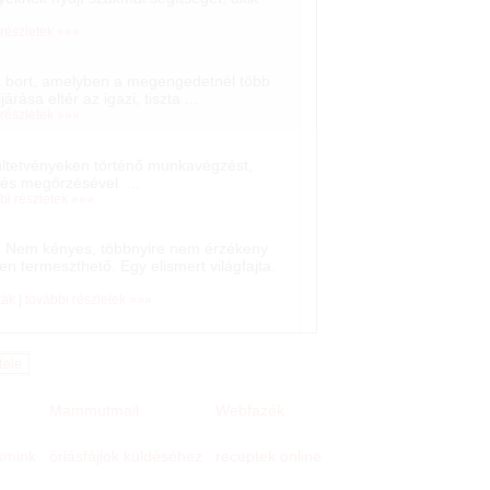
 részletek »»»
a bort, amelyben a megengedetnél több
járása eltér az igazi, tiszta ...
 részletek »»»
 ültetvényeken történő munkavégzést,
 és megőrzésével. ...
bi részletek »»»
ta. Nem kényes, többnyire nem érzékeny
 termeszthető. Egy elismert világfajta.
ták
|
további részletek »»»
Mammutmail
Webfazék
 smink
receptek online
óriásfájlok küldéséhez