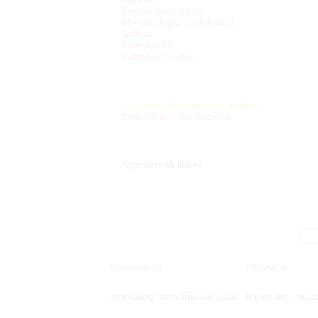
Kémiai stabilizáció
Mikrobiologiai stabilizáció
Szűrés
Palackozás
Palackos érlelés
A szócikkhez társított címkék:
borkészítés
,
borkezelés
Szponzorált linkek:
Médiapédia
Netpédia
marketing és média tudástár
internetes tudás