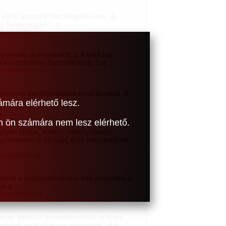
 elérő anyagok összefoglaló neve. A
r fanyarságáért, a ...
bi részletek »»»
yolcezer évvel ezelőtt, a Kaukázus
ai vadszőlőre hasonlíthatott. Ezt ...
bi részletek »»»
nevezett barrikhordóban érlelt borfajta. A
rtalma 225 liter. A ...
ámára elérhető lesz.
bi részletek »»»
om ön számára nem lesz elérhető.
 olyan fázisa, amikor néhány napon
g, jellemzően 3-10 nap) erős habzással és
bi részletek »»»
ánál a szőlőszemeket el kell választani a
k a ...
bi részletek »»»
neve. Szokták borpohárnoknak is hívni.
knek nyújt szakmai segítséget, akik