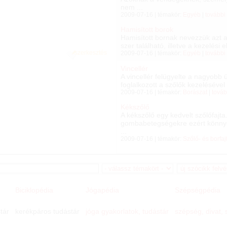
nem ...
2009-07-16 | témakör:
Egyéb
|
további
Hamisított borok
Hamisított bornak nevezzük azt 
szer található, illetve a kezelési el
2009-07-16 | témakör:
Egyéb
|
további
szerkesztés
Vincellér
A vincellér felügyelte a nagyobb
foglalkozott a szőlők kezelésével
2009-07-16 | témakör:
Borászat
|
továb
Kékszőlő
A kékszőlő egy kedvelt szőlőfaj
gombabetegségekre ezért könnyen
...
2009-07-16 | témakör:
Szőlő- és borfaj
Biciklopédia
Jógapédia
Szépségpédia
tár
kerékpáros tudástár
jóga gyakorlatok, tudástár
szépség, divat,