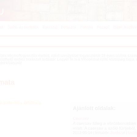
kek
Szőlő- és borfajták
Borászat
Borászok
Pálinka
Pezsgő
Díjak, fesztivá
teljes alkoholfogyasztás mellett, ezért szeszesital fogyasztását 18 éven aluliak szá
eszthető webes borászati tudástár. Legyél Te is a Vinopédiát építő közösség tagja,
tást kívánunk!
amata
 a palackos érlelésig
Ajánlott oldalak:
Csersav
A csersav főleg a vörösborokban 
miatt. A csersav a szőlő fürtjéből
2013-05-14 | témakör:
Borászat
|
továb