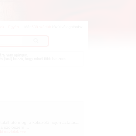
lok
Egyéb
Már
538 szócikk
közül válogathatsz.
mára nem ajánljuk.
 és járulj hozzá, hogy minél több hasznos
található meg, a kékszőlő héjon áztatása
, a szőlőszem ...
bi részletek »»»