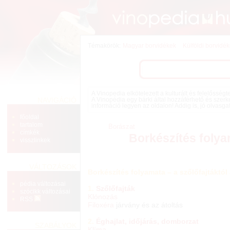
Témakörök:
Magyar borvidékek
Külföldi borvidé
A Vinopedia elkötelezett a kulturált és felelősség
NAVIGÁCIÓ
A Vinopédia egy bárki által hozzáférhető és szerk
információ legyen az oldalon! Addig is, jó olvasga
főoldal
tartalom
Borászat
címkék
Borkészítés foly
visszlinkek
VÁLTOZÁSOK
Borkészítés folyamata – a szőlőfajtáktól
pédia változásai
1.
Szőlőfajták
szócikk változásai
Klónozás
RSS
Filoxéra
járvány és az átoltás
2.
Éghajlat, időjárás, domborzat
SZABÁLYOK
Klíma