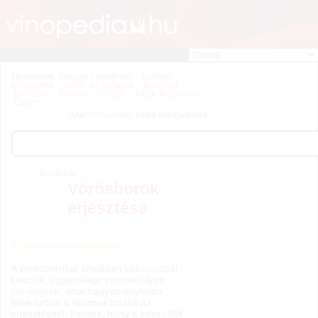
Témakörök:
Magyar borvidékek
Külföldi
borvidékek
Szőlő- és borfajták
Borászat
Borászok
Pálinka
Pezsgő
Díjak, fesztiválok
Egyéb
Már
538 szócikk
közül válogathatsz.
Borászat
Vörösborok
erjesztése
Vörösborok erjesztése
A vörösborokat általában
kékszőlő
ből
készítik, ugyanakkor vannak olyan
borvidék
ek, ahol hagyományosan
fehérszőlőt is tesznek hozzá az
erjesztésnél. Fontos, hogy a kékszőlőt