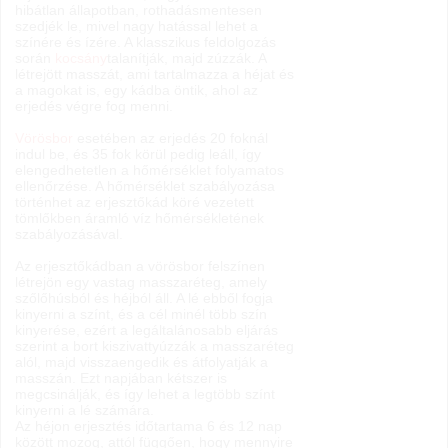
hibátlan állapotban, rothadásmentesen
szedjék le, mivel nagy hatással lehet a
színére és ízére. A klasszikus feldolgozás
során
kocsány
talanítják, majd zúzzák. A
létrejött masszát, ami tartalmazza a héjat és
a magokat is, egy kádba öntik, ahol az
erjedés végre fog menni.
Vörösbor
esetében az erjedés 20 foknál
indul be, és 35 fok körül pedig leáll, így
elengedhetetlen a hőmérséklet folyamatos
ellenőrzése. A hőmérséklet szabályozása
történhet az erjesztőkád köré vezetett
tömlőkben áramló víz hőmérsékletének
szabályozásával.
Az erjesztőkádban a vörösbor felszínen
létrejön egy vastag masszaréteg, amely
szőlőhúsból és héjból áll. A lé ebből fogja
kinyerni a színt, és a cél minél több szín
kinyerése, ezért a legáltalánosabb eljárás
szerint a bort kiszivattyúzzák a masszaréteg
alól, majd visszaengedik és átfolyatják a
masszán. Ezt napjában kétszer is
megcsinálják, és így lehet a legtöbb színt
kinyerni a lé számára.
Az héjon erjesztés időtartama 6 és 12 nap
között mozog, attól függően, hogy mennyire