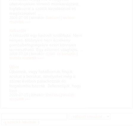
ültetvényeken történő munkavégzést,
foglalkozott a szőlők kezelésével és
megőrzésével. ...
2009-07-16 | témakör:
Borászat
|
további
részletek »»»
Kékszőlő
A kékszőlő egy kedvelt szőlőfajta. Nem
kényes, többnyire nem érzékeny
gombabetegségekre ezért könnyen
termeszthető. Egy elismert világfajta. ...
2009-07-16 | témakör:
Szőlő- és borfajták
|
további részletek »»»
Újbor
Újbornak, vagy fiatalbornak hívjuk
azokat a borokat, amelyeket még a
szüret évében palackozzák és
forgalomba hozzák. Jellemzőjük, hogy
friss ...
2009-07-15 | témakör:
Borászat
|
további
részletek »»»