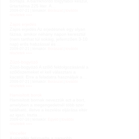
borfajta. A barrikhordó tölgyfából készül,
űrtartalma 225 liter. A ...
2009-07-21 | témakör:
Borászat
|
további
részletek »»»
Zajos erjedés
Zajos erjedés Az erjedésnek egy olyan
fázisa, amikor néhány napon keresztül
(nem tarthat túl sokáig, jellemzően 3-10
nap) erős habzással és ...
2009-07-21 | témakör:
Borászat
|
további
részletek »»»
Zúzó-bogyózó
Zúzó-bogyózó A szőlő feldolgozásánál a
szőlőszemeket el kell választani a
kacstól. Erre a feladatra használjuk a ...
2009-07-21 | témakör:
Borászat
|
további
részletek »»»
Hamisított borok
Hamisított bornak nevezzük azt a bort,
amelyben a megengedetnél több szer
található, illetve a kezelési eljárása eltér
az igazi, tiszta ...
2009-07-16 | témakör:
Egyéb
|
további
részletek »»»
Vincellér
A vincellér felügyelte a nagyobb