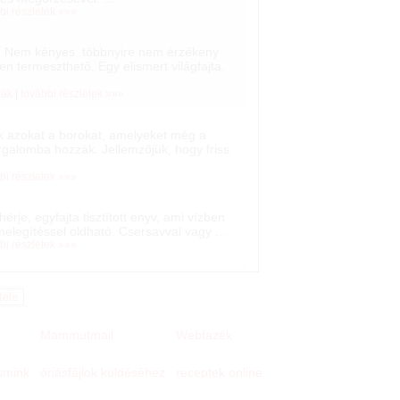
bi részletek »»»
ta. Nem kényes, többnyire nem érzékeny
 termeszthető. Egy elismert világfajta.
ták
|
további részletek »»»
uk azokat a borokat, amelyeket még a
rgalomba hozzák. Jellemzőjük, hogy friss
bi részletek »»»
rje, egyfajta tisztított enyv, ami vízben
elegítéssel oldható. Csersavval vagy ...
bi részletek »»»
Mammutmail
Webfazék
 smink
receptek online
óriásfájlok küldéséhez