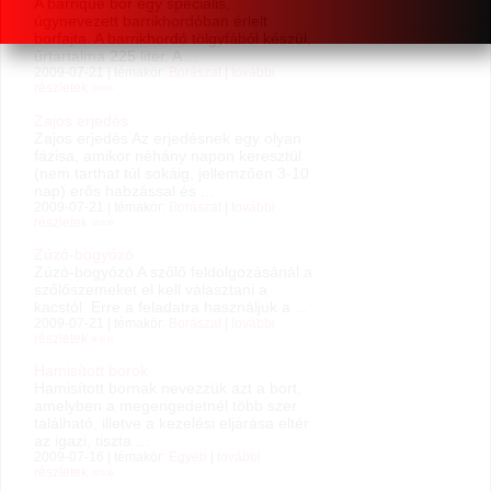
A barrique bor egy speciális,
úgynevezett barrikhordóban érlelt
borfajta. A barrikhordó tölgyfából készül,
űrtartalma 225 liter. A ...
2009-07-21 | témakör:
Borászat
|
további
részletek »»»
Zajos erjedés
Zajos erjedés Az erjedésnek egy olyan
fázisa, amikor néhány napon keresztül
(nem tarthat túl sokáig, jellemzően 3-10
nap) erős habzással és ...
2009-07-21 | témakör:
Borászat
|
további
részletek »»»
Zúzó-bogyózó
Zúzó-bogyózó A szőlő feldolgozásánál a
szőlőszemeket el kell választani a
kacstól. Erre a feladatra használjuk a ...
2009-07-21 | témakör:
Borászat
|
további
részletek »»»
Hamisított borok
Hamisított bornak nevezzük azt a bort,
amelyben a megengedetnél több szer
található, illetve a kezelési eljárása eltér
az igazi, tiszta ...
2009-07-16 | témakör:
Egyéb
|
további
részletek »»»