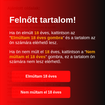
Ajánlott oldalak:
Csersav
Felnőtt tartalom!
A csersav főleg a vörösborokban
található meg, a kékszőlő héjon
áztatása miatt. A csersav a szőlő
fürtjéből, a szőlőszem ...
Ha ön elmúlt
18
éves, kattintson az
2013-05-14 | témakör:
Borászat
|
további
"
Elmúltam 18 éves gombra
" és a tartalom az
részletek »»»
ön számára elérhető lesz.
Cserzőanyag
Vízben oldódó, összehúzó hatást elérő
Ha ön nem múlt el
18
éves, kattintson a "
Nem
anyagok összefoglaló neve. A
cserzőanyag tartalom felelős a bor
múltam el 18 éves
" gombra, ez a tartalom ön
fanyarságáért, a ...
számára nem lesz elérhető.
2013-05-14 | témakör:
Borászat
|
további
részletek »»»
A bor eredete
Elmúltam 18 éves
Tudósok véleménye szerint már
nyolcezer évvel ezelőtt, a Kaukázus
területén szőlőt műveltek, ami a mai
vadszőlőre hasonlíthatott. Ezt ...
Nem múltam el 18 éves
2013-05-14 | témakör:
Borászat
|
további
részletek »»»
Barrique bor