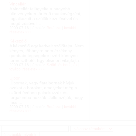
Vincellér
A vincellér felügyelte a nagyobb
ültetvényeken történő munkavégzést,
foglalkozott a szőlők kezelésével és
megőrzésével. ...
2009-07-16 | témakör:
Borászat
|
további
részletek »»»
Kékszőlő
A kékszőlő egy kedvelt szőlőfajta. Nem
kényes, többnyire nem érzékeny
gombabetegségekre ezért könnyen
termeszthető. Egy elismert világfajta. ...
2009-07-16 | témakör:
Szőlő- és borfajták
|
további részletek »»»
Újbor
Újbornak, vagy fiatalbornak hívjuk
azokat a borokat, amelyeket még a
szüret évében palackozzák és
forgalomba hozzák. Jellemzőjük, hogy
friss ...
2009-07-15 | témakör:
Borászat
|
további
részletek »»»