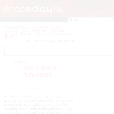
Témakörök:
Magyar borvidékek
Külföldi
borvidékek
Szőlő- és borfajták
Borászat
Borászok
Pálinka
Pezsgő
Díjak, fesztiválok
Egyéb
Már
538 szócikk
közül válogathatsz.
Borászat
Bor érlelési
folyamata
Bor érlelési folyamata
A világban a legtöbb bort gyors, vagy
azonnali fogyasztásra termelik, így ezeknek
a boroknak nincs szükségük [érlelés]
?
re.
Azonban sokkal jobb minőségű borra még
kedvezőbb hatással lehet a további érlelés