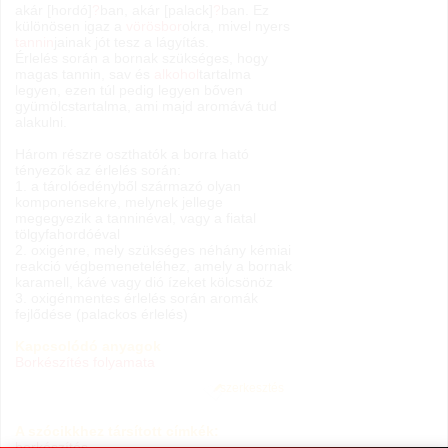
akár [hordó]
?
ban, akár [palack]
?
ban. Ez
különösen igaz a
vörösbor
okra, mivel nyers
tannin
jainak jót tesz a lágyítás.
Érlelés során a bornak szükséges, hogy
magas tannin, sav és
alkohol
tartalma
legyen, ezen túl pedig legyen bőven
gyümölcstartalma, ami majd aromává tud
alakulni.
Három részre oszthatók a borra ható
tényezők az érlelés során:
1. a tárolóedényből származó olyan
komponensekre, melynek jellege
megegyezik a tanninéval, vagy a fiatal
tölgyfahordóéval
2. oxigénre, mely szükséges néhány kémiai
reakció végbemeneteléhez, amely a bornak
karamell, kávé vagy dió ízeket kölcsönöz
3. oxigénmentes érlelés során aromák
fejlődése (palackos érlelés)
Kapcsolódó anyagok
Borkészítés folyamata
szerkesztés
A szócikkhez társított címkék:
borkészítés