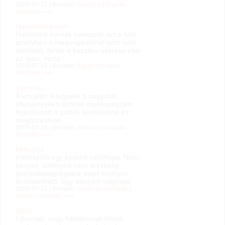
2009-07-21 | témakör:
Borászat
|
további
részletek »»»
Hamisított borok
Hamisított bornak nevezzük azt a bort,
amelyben a megengedetnél több szer
található, illetve a kezelési eljárása eltér
az igazi, tiszta ...
2009-07-16 | témakör:
Egyéb
|
további
részletek »»»
Vincellér
A vincellér felügyelte a nagyobb
ültetvényeken történő munkavégzést,
foglalkozott a szőlők kezelésével és
megőrzésével. ...
2009-07-16 | témakör:
Borászat
|
további
részletek »»»
Kékszőlő
A kékszőlő egy kedvelt szőlőfajta. Nem
kényes, többnyire nem érzékeny
gombabetegségekre ezért könnyen
termeszthető. Egy elismert világfajta. ...
2009-07-16 | témakör:
Szőlő- és borfajták
|
további részletek »»»
Újbor
Újbornak, vagy fiatalbornak hívjuk