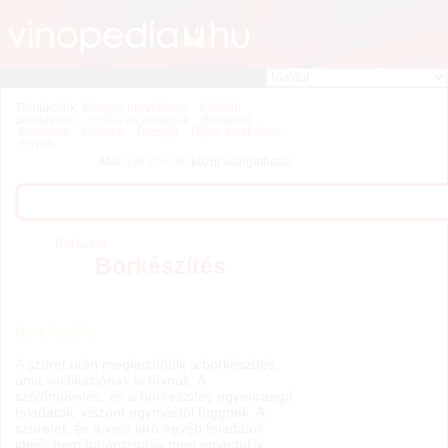
Témakörök:
Magyar borvidékek
Külföldi
borvidékek
Szőlő- és borfajták
Borászat
Borászok
Pálinka
Pezsgő
Díjak, fesztiválok
Egyéb
Már
538 szócikk
közül válogathatsz.
Borászat
Borkészítés
Borkészítés
A szüret után megkezdődik a borkészítés,
amit vinifikációnak is hívnak. A
szőlőművelés, és a borkészítés egyenrangú
feladatok, viszont egymástól függnek. A
szüretet, és a vele járó egyéb feladatok
idejét nem határozhatja meg egyedül a