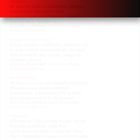
Alapbor
Az alapbor olyan készítmény, amelyet
elsősorban valamilyen más
borszármazék előállításának alapjául
hoznak létre. Ilyenkor a ...
2013-05-14 | témakör:
Szőlő- és borfajták
|
további részletek »»»
Almabor (cider, cidre)
A nagy múlttal rendelkező, valahol a sör
és a bor között elhelyezkedő, almából
készült frissítő ital, a cider, avagy az
almabor elindult ...
2012-12-20 | témakör:
Szőlő- és borfajták
|
további részletek »»»
Aszúeszencia
Az Aszúeszencia egy borkülönlegesség.
A legjobb évjáratokra jellemző
desszertbor. Literenként 250 gramm
természetes cukor és 50 gramm ...
2012-03-20 | témakör:
Szőlő- és borfajták
|
további részletek »»»
Prosecco
A Prosecco Olaszország északi részén
elterjedt szőlőfajta, mely friss,
gyümölcsös pezsgőborokat ad. Sava
élénk. Magyarországon nem termesztik.