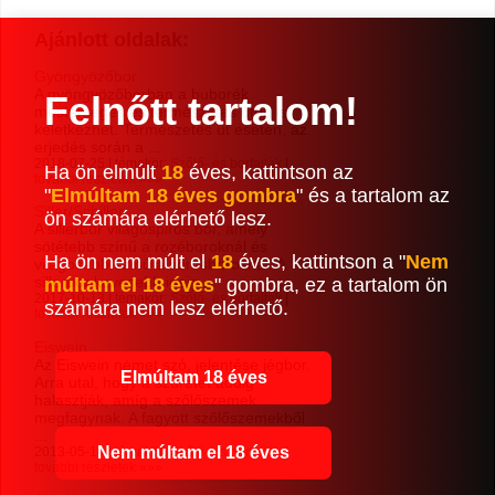
Ajánlott oldalak:
Gyöngyözőbor
A gyöngyözőborban a buborék
Felnőtt tartalom!
mesterséges és természetes úton is
keletkezhet. Természetes út esetén, az
erjedés során a ...
2018-07-25 | témakör:
Szőlő- és borfajták
|
Ha ön elmúlt
18
éves, kattintson az
további részletek »»»
"
Elmúltam 18 éves gombra
" és a tartalom az
Siller/Schiller
ön számára elérhető lesz.
A sillerbor világospiros bor, amely
sötétebb színű a rozéboroknál és
Ha ön nem múlt el
18
éves, kattintson a "
Nem
világosabb színű a vörösboroknál. A
sillerbor kevesebb ideig ...
múltam el 18 éves
" gombra, ez a tartalom ön
2017-10-13 | témakör:
Szőlő- és borfajták
|
számára nem lesz elérhető.
további részletek »»»
Eiswein
Az Eiswein német szó, jelentése jégbor.
Elmúltam 18 éves
Arra utal, hogy a szüretet addig
halasztják, amíg a szőlőszemek
megfagynak. A fagyott szőlőszemekből
...
Nem múltam el 18 éves
2013-05-14 | témakör:
Szőlő- és borfajták
|
további részletek »»»