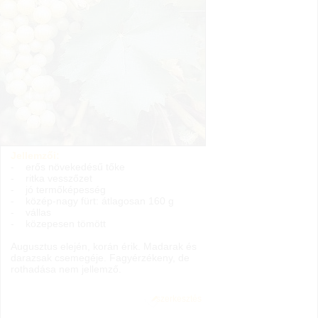
Jellemzői:
- erős növekedésű tőke
- ritka vesszőzet
- jó termőképesség
- közép-nagy fürt: átlagosan 160 g
- vállas
- közepesen tömött
Augusztus elején, korán érik. Madarak és
darazsak csemegéje. Fagyérzékeny, de
rothadása nem jellemző.
szerkesztés