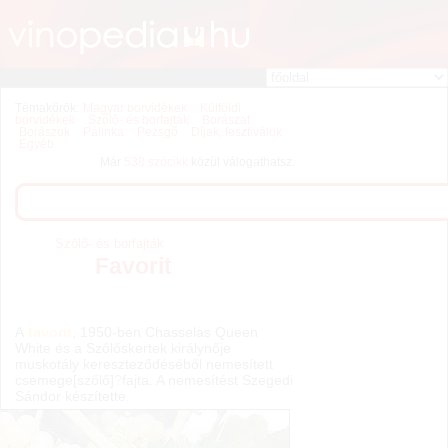
Témakörök:
Magyar borvidékek
Külföldi
borvidékek
Szőlő- és borfajták
Borászat
Borászok
Pálinka
Pezsgő
Díjak, fesztiválok
Egyéb
Már
538 szócikk
közül válogathatsz.
Szőlő- és borfajták
Favorit
A
favorit
, 1950-ben Chasselas Queen
White és a Szőlőskertek királynője
muskotály kereszteződéséből nemesített
csemege[szőlő]
?
fajta. A nemesítést Szegedi
Sándor készítette.