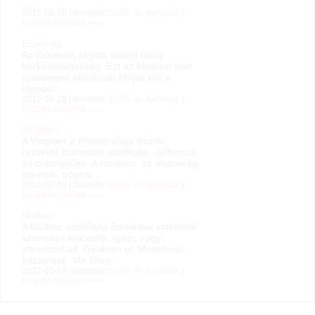
...
2012-03-20 | témakör:
Szőlő- és borfajták
|
további részletek »»»
Essencia
Az Essencia régóta ismert tokaji
borkülönlegesség. Ezt az elismert bort
különleges eljárással állítják elő a
töppedt ...
2012-03-19 | témakör:
Szőlő- és borfajták
|
további részletek »»»
Viognier
A Viognier a Rhone-völgy északi
részéről származó szőlőfajta. Jellemzői:
Jó cukorgyűjtő. A narancs, az akácvirág,
citrusok, trópusi ...
2012-03-19 | témakör:
Szőlő- és borfajták
|
további részletek »»»
Malbec
A Malbec szőlőfajta Bordeaux vidékéről
származó kékszőlő. Igazi, nagy
vörösbort ad. Gyakran pl. Merlot-val
házasítják. Ma főleg ...
2012-03-19 | témakör:
Szőlő- és borfajták
|
további részletek »»»