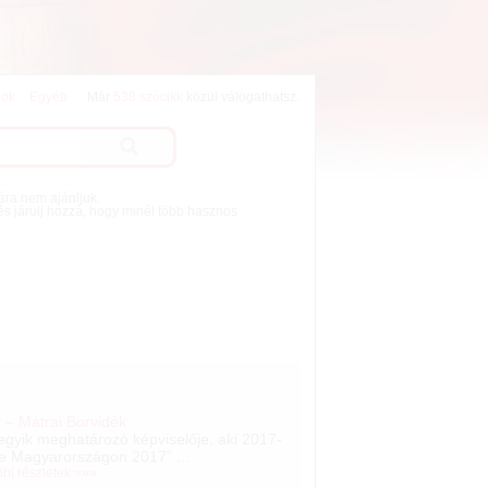
lok
Egyéb
Már
538 szócikk
közül válogathatsz.
mára nem ajánljuk.
 és járulj hozzá, hogy minél több hasznos
 – Mátrai Borvidék
egyik meghatározó képviselője, aki 2017-
je Magyarországon 2017” ...
bbi részletek »»»