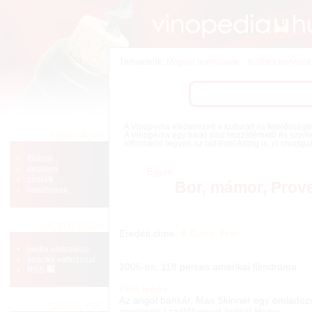
Témakörök:
Magyar borvidékek
Külföldi borvidé
A Vinopedia elkötelezett a kulturált és felelősség
NAVIGÁCIÓ
A Vinopédia egy bárki által hozzáférhető és szerk
információ legyen az oldalon! Addig is, jó olvasga
főoldal
tartalom
Egyéb
címkék
Bor, mámor, Prov
visszlinkek
VÁLTOZÁSOK
Eredeti címe:
A Good Year
pédia változásai
szócikk változásai
2006-os, 118 perces amerikai filmdráma.
RSS
Film leírás:
Az angol bankár, Max Skinner egy omladoz
SZABÁLYOK
provance-i szőlőhegyet örököl Henry