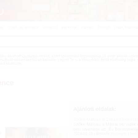
kek
Szőlő- és borfajták
Borászat
Borászok
Pálinka
Pezsgő
Díjak, fesztivá
teljes alkoholfogyasztás mellett, ezért szeszesital fogyasztását 18 éven aluliak szá
eszthető webes borászati tudástár. Legyél Te is a Vinopédiát építő közösség tagja,
tást kívánunk!
ence
Ajánlott oldalak:
Szőke Mátyás & Zoltán Pincészet
Szőke Mátyás a Mátrai borvidék 
ben átvehette az „Év Bortermelő
ó
2018-01-15 | témakör:
Borászok
|
tová