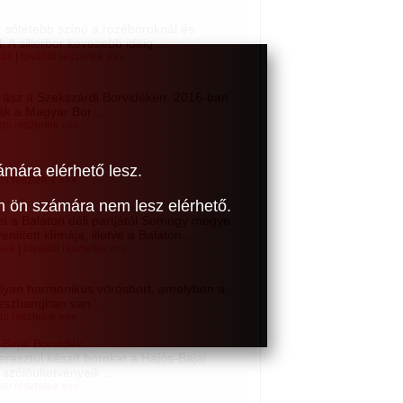
ly sötétebb színű a rozéboroknál és
 A sillerbor kevesebb ideig ...
ták
|
további részletek »»»
rász a Szekszárdi Borvidéken. 2016-ban
ák a Magyar Bor ...
bbi részletek »»»
ámára elérhető lesz.
bi részletek »»»
om ön számára nem lesz elérhető.
el a Balaton déli partjától Somogy megye
lített klímája, illetve a Balaton ...
kek
|
további részletek »»»
lyan harmonikus vörösbort, amelyben a
sszhangban van. ...
bi részletek »»»
-Bajai Borvidék
eresztül készít borokat a Hajós-Bajai
szőlőültetvényeik ...
bbi részletek »»»