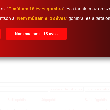
 az "
Elmúltam 18 éves gombra
" és a tartalom az ön sz
ntson a "
Nem múltam el 18 éves
" gombra, ez a tartal
Nem múltam el 18 éves
Biciklopédia
Jógapédia
Szépségpédia