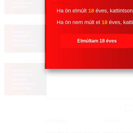
írott és íratlan
Vinoterápia
szabályok
Ha ön elmúlt
18
éves, kattintson
Ha ön nem múlt el
18
éves, katti
KÖZÖSSÉG
belépés és
regisztráció
Elmúltam 18 éves
közreműködők
sajtóközlemény
VINOPÉDIA
impresszum
médiaajánlat
copyright
jogi tudnivalók
elérhetőség
Médiapédia
Netpédia