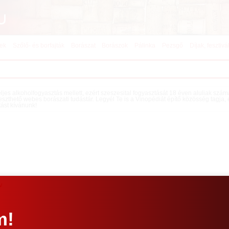
kek
Szőlő- és borfajták
Borászat
Borászok
Pálinka
Pezsgő
Díjak, fesztivá
teljes alkoholfogyasztás mellett, ezért szeszesital fogyasztását 18 éven aluliak szá
eszthető webes borászati tudástár. Legyél Te is a Vinopédiát építő közösség tagja,
tást kívánunk!
v
m!