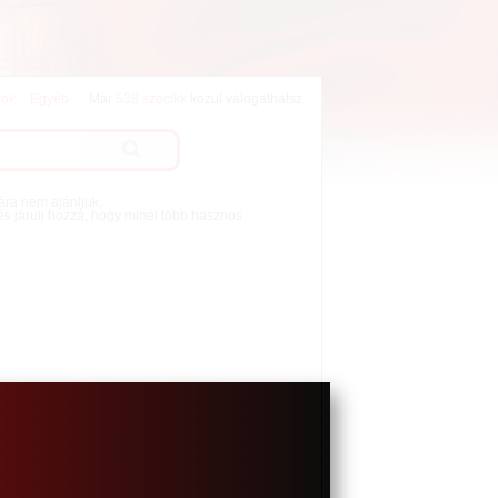
lok
Egyéb
Már
538 szócikk
közül válogathatsz.
mára nem ajánljuk.
 és járulj hozzá, hogy minél több hasznos