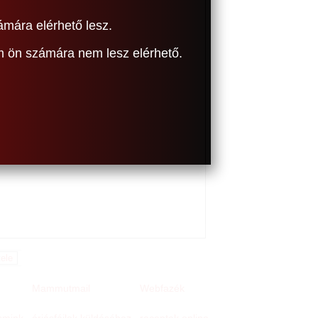
ámára elérhető lesz.
om ön számára nem lesz elérhető.
Mammutmail
Webfazék