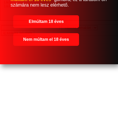
Likőr
számára nem lesz elérhető.
Lisztharmat
Elmúltam 18 éves
Nem múltam el 18 éves