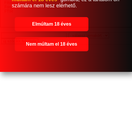
Filoxéra
számára nem lesz elérhető.
Forralt bor
FTIR
Elmúltam 18 éves
Nem múltam el 18 éves