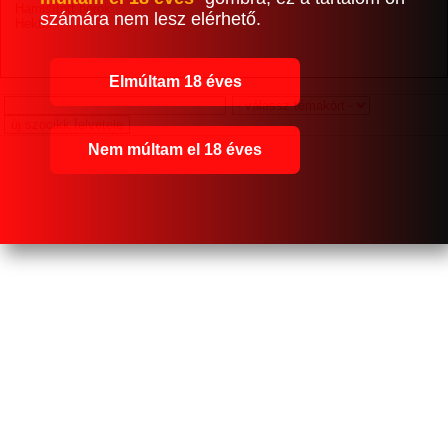
Hamisított borok
számára nem lesz elérhető.
Hektár
Elmúltam 18 éves
Nem múltam el 18 éves