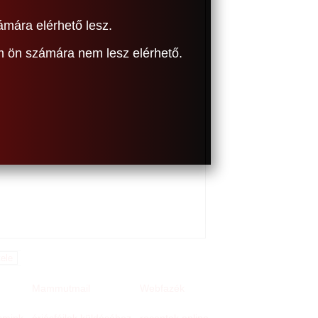
ámára elérhető lesz.
om ön számára nem lesz elérhető.
Mammutmail
Webfazék