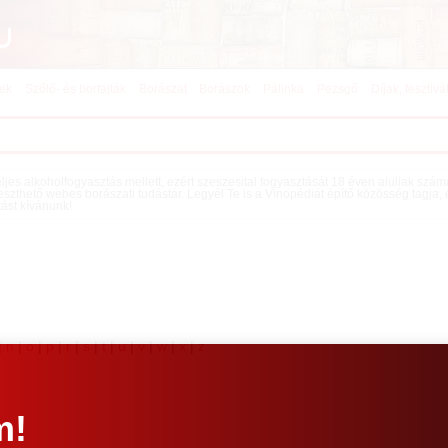
kek
Szőlő- és borfajták
Borászat
Borászok
Pálinka
Pezsgő
Díjak, fesztivá
teljes alkoholfogyasztás mellett, ezért szeszesital fogyasztását 18 éven aluliak szá
eszthető webes borászati tudástár. Legyél Te is a Vinopédiát építő közösség tagja,
tást kívánunk!
|
n
|
o
|
p
|
r
|
s
|
t
|
u
|
v
|
w
|
x
|
z
m!