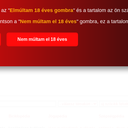
 az "
Elmúltam 18 éves gombra
" és a tartalom az ön sz
ntson a "
Nem múltam el 18 éves
" gombra, ez a tartal
Nem múltam el 18 éves
Biciklopédia
Jógapédia
Szépségpédia