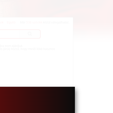
lok
Egyéb
Már
538 szócikk
közül válogathatsz.
mára nem ajánljuk.
 és járulj hozzá, hogy minél több hasznos