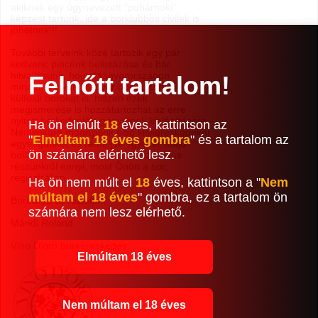
akiknek egy úgynevezett "pohárnoki"
képzést tartunk, ide a borklubbos civilek is
jöhetnek!!!
További terveink közé tartozik egy pár
kedvenc pincénk belistázása és bár
hitvallásunk, hogy Magyarországon
Felnőtt tartalom!
mindenki igyon Magyar bort,... tartunk
külföldi borokat is, hiszen ezek
megismerése is hozzátartozhat az erre
nyitott borkedvelők igényeinek kielégítésére.
Ha ön elmúlt
18
éves, kattintson az
Nemsokára megnyitjuk első kiskereskedelmi
"
Elmúltam 18 éves gombra
" és a tartalom az
egységünket és reméljük egyszer majd
ön számára elérhető lesz.
bolthálózattal fogunk rendelkezni. Nos
részünkről ennyi, most Önön a sor,
regisztráljon.....
Ha ön nem múlt el
18
éves, kattintson a "
Nem
múltam el 18 éves
" gombra, ez a tartalom ön
Borbaráti üdvözlettel:
számára nem lesz elérhető.
Mándi Roland
Vino D'oro borkereskedés
Elmúltam 18 éves
Nem múltam el 18 éves