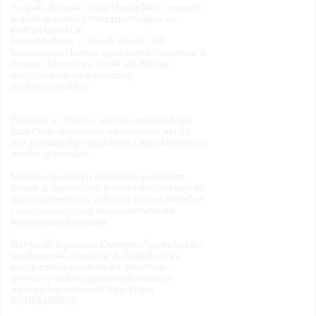
megyét, Borsod, majd Hajdú-Bihar megyét
is ellásuk kiváló minőségű magyar és
külföldi borokkal.
Filozófiánkhoz a Zwack Borház állt
legközelebb, kiknek egyértelmű törekvése a
magyar kézműves borok eljuttatása,
megismertetése a minőségi
borfogyasztókkal.
Elsőként a "Gastro" vonalat indítottuk be
Kiss Péter sommelier vezetésével aki 20
éve próbálja Nyíregyházán népszerűsíteni a
minőségi borokat.
Második lépésben Jómagam próbálom
tartani a kapcsolatot a borszaküzletekkel és
hipermarketekkel, valamint webes felületen
(
www.vinodoro.hu
) megismertetni és
forgalmazni borainkat.
Harmadik lépésben Csengeri Ágnes borász
segítségével szeretnénk kialakítani és
végigvezetni kisvárosunk éttermein,
borvacsorákkal egybekötött kulináris
élvezeteket habzsoló Vino D'oro
BORKLUBBOT.