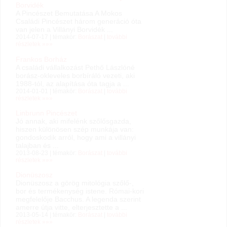
Borvidék
A Pincészet Bemutatása A Mokos
Családi Pincészet három generáció óta
van jelen a Villányi Borvidék ...
2014-07-17 | témakör:
Borászat
|
további
részletek »»»
Frankos Borház
A családi vállalkozást Pethő Lászlóné
borász-okleveles borbíráló vezeti, aki
1988-tól, az alapítása óta tagja a ...
2014-01-01 | témakör:
Borászat
|
további
részletek »»»
Linbrunn Pincészet
Jó annak, aki mifelénk szőlősgazda,
hiszen különösen szép munkája van:
gondoskodik arról, hogy ami a villányi
talajban és ...
2013-08-23 | témakör:
Borászat
|
további
részletek »»»
Dionüszosz
Dionüszosz a görög mitológia szőlő-,
bor és termékenység istene. Római-kori
megfelelője Bacchus. A legenda szerint
amerre útja vitte, elterjesztette a ...
2013-05-14 | témakör:
Borászat
|
további
részletek »»»