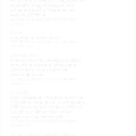
A direkt termő szőlők a filoxéravész után
terjedtek el Magyarországon, mert
gyökerük ellenáll a filoxérának. Az
amerikai szőlőfajok ...
2017-06-06 | témakör:
Borászat
|
további
részletek »»»
Ászkol
Fahordóban tárolva érleli a ...
2017-05-29 | témakör:
Borászat
|
további
részletek »»»
Bársonyos bor
Bársonyos bornak nevezzük az olyan
harmonikus vörösbort, amelyben a
cserzőanyag- és a savtartalom
összhangban van. ...
2017-05-26 | témakör:
Borászat
|
további
részletek »»»
Zsendülés
A szőlő érésének a kezdete. Ebben az
időszakban megpuhul a bogyóhéj, és a
szőlőbogyó megváltoztatja a színét. A
zsendülés általában július végén,
augusztus elején következik ...
2017-05-25 | témakör:
Borászat
|
további
részletek »»»
Mokos Családi Pincészet - Villányi