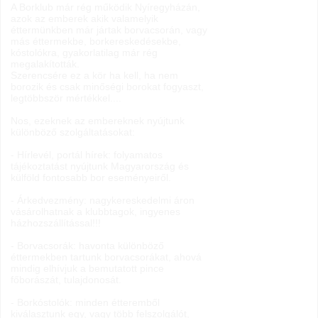
A Borklub már rég működik Nyíregyházán,
azok az emberek akik valamelyik
éttermünkben már jártak borvacsorán, vagy
más éttermekbe, borkereskedésekbe,
kóstolókra, gyakorlatilag már rég
megalakították.
Szerencsére ez a kör ha kell, ha nem
borozik és csak minőségi borokat fogyaszt,
legtöbbször mértékkel....
Nos, ezeknek az embereknek nyújtunk
különböző szolgáltatásokat:
- Hírlevél, portál hírek: folyamatos
tájékoztatást nyújtunk Magyarország és
külföld fontosabb bor eseményeiről.
- Árkedvezmény: nagykereskedelmi áron
vásárolhatnak a klubbtagok, ingyenes
házhozszállítással!!!
- Borvacsorák: havonta különböző
éttermekben tartunk borvacsorákat, ahová
mindig elhívjuk a bemutatott pince
főborászát, tulajdonosát.
- Borkóstolók: minden étteremből
kiválasztunk egy, vagy több felszolgálót,