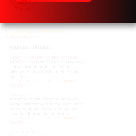
szerkesztés
A szócikkhez társított címkék:
borkereskedés
Ajánlott oldalak:
Csányi Pincészet - Villányi borvidék
A Csányi pincészet Magyarország egyik
legmodernebb borászati üzeme
Villányban, ahol a fejlett tech­no­ló­gia
mellett a ...
2017-09-10 | témakör:
Borászat
|
további
részletek »»»
Festőbor
A festőbor olyan vörösbor, amelyet -
magas színanyag tartalma miatt - más
borok megfestésére is alkalmaznak.
Ilyen festőbor például a turán, a ...
2017-06-29 | témakör:
Borászat
|
további
részletek »»»
Direkt termő