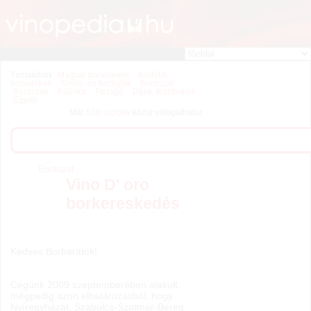
Témakörök:
Magyar borvidékek
Külföldi
borvidékek
Szőlő- és borfajták
Borászat
Borászok
Pálinka
Pezsgő
Díjak, fesztiválok
Egyéb
Már
538 szócikk
közül válogathatsz.
Borászat
Vino D' oro
borkereskedés
Kedves Borbarátok!
Cégünk 2009 szeptemberében alakult,
mégpedig azon elhatározásból, hogy
Nyíregyházát, Szabolcs-Szatmár-Bereg