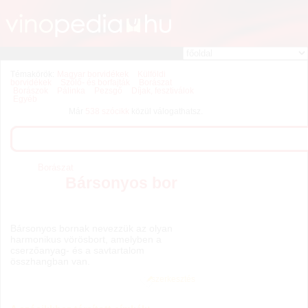
Témakörök:
Magyar borvidékek
Külföldi
borvidékek
Szőlő- és borfajták
Borászat
Borászok
Pálinka
Pezsgő
Díjak, fesztiválok
Egyéb
Már
538 szócikk
közül válogathatsz.
Borászat
Bársonyos bor
Bársonyos bornak nevezzük az olyan
harmonikus vörösbort, amelyben a
cserzőanyag- és a savtartalom
összhangban van.
szerkesztés