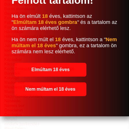
Felnőtt tartalom!
Borban az igazság
Boros mondások
Degorzsálás
Ha ön elmúlt
18
éves, kattintson az
Essencia
"
Elmúltam 18 éves gombra
" és a tartalom az
Fekete Borpince
Forralt bor
ön számára elérhető lesz.
Hermitage
Hilltop - Neszmélyi Borvidék
Ha ön nem múlt el
18
éves, kattintson a "
Nem
Horolás
múltam el 18 éves
" gombra, ez a tartalom ön
Jubileum 75
kádár
számára nem lesz elérhető.
kannás bor
Kapásbor
Karcos
Koch Borászat és Panzió - Hajós-Bajai
Elmúltam 18 éves
Borvidék
Kotyogó
Medoc noir
Mészáros Pál Borház és Pince
Nem múltam el 18 éves
Murci
Nagy-Somlói Juhfark
Nebbiolo
Nemes bor
Önocianin
Önológus
Othello
oxidatív borkezelés
Pinot Grigio