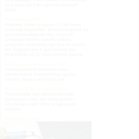
és a cabernet franc gyümölcsösségét
ötvözi.
Merlot Rozé 2013
Kellemes színét a csupán 3 órás héjon
tartásnak köszönheti. Könnyedségének és
gyümölcsösségének titka a koracél
tartályban történő reduktív érlelés,
amelynek eredménye egy friss és fiatalos
bor. Fogyasztása a gyümölcsös ízek
kedvelőinek 10-12 fokra lehűtve ajánlott.
Gyöngyöző Rozé Cuveé 2013
A palackozásnál hozáadott extra
széndioxidnak köszönhetően igazán
citrusos, fiatalos és frissítő bor.
Gyöngyöző Rozé Cuveé 2013
Pincészetünk idén először készített
gyöngyöző rozét, ami máris pozitív
visszhangra talált a bor a fogyasztók
körében.
Portugieser 2013