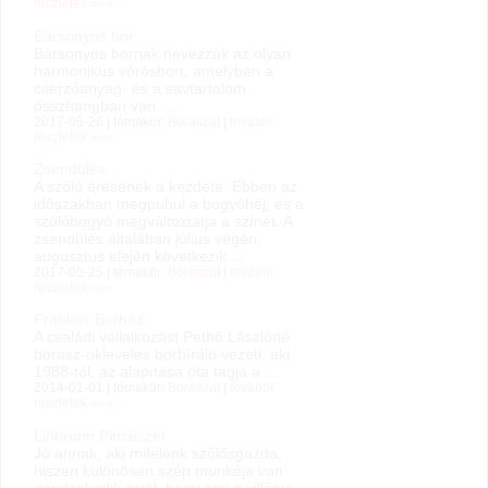
részletek »»»
Bársonyos bor
Bársonyos bornak nevezzük az olyan
harmonikus vörösbort, amelyben a
cserzőanyag- és a savtartalom
összhangban van. ...
2017-05-26 | témakör:
Borászat
|
további
részletek »»»
Zsendülés
A szőlő érésének a kezdete. Ebben az
időszakban megpuhul a bogyóhéj, és a
szőlőbogyó megváltoztatja a színét. A
zsendülés általában július végén,
augusztus elején következik ...
2017-05-25 | témakör:
Borászat
|
további
részletek »»»
Frankos Borház
A családi vállalkozást Pethő Lászlóné
borász-okleveles borbíráló vezeti, aki
1988-tól, az alapítása óta tagja a ...
2014-01-01 | témakör:
Borászat
|
további
részletek »»»
Linbrunn Pincészet
Jó annak, aki mifelénk szőlősgazda,
hiszen különösen szép munkája van:
gondoskodik arról, hogy ami a villányi