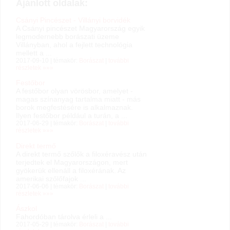
Ajánlott oldalak:
Csányi Pincészet - Villányi borvidék
A Csányi pincészet Magyarország egyik
legmodernebb borászati üzeme
Villányban, ahol a fejlett tech­no­ló­gia
mellett a ...
2017-09-10 | témakör:
Borászat
|
további
részletek »»»
Festőbor
A festőbor olyan vörösbor, amelyet -
magas színanyag tartalma miatt - más
borok megfestésére is alkalmaznak.
Ilyen festőbor például a turán, a ...
2017-06-29 | témakör:
Borászat
|
további
részletek »»»
Direkt termő
A direkt termő szőlők a filoxéravész után
terjedtek el Magyarországon, mert
gyökerük ellenáll a filoxérának. Az
amerikai szőlőfajok ...
2017-06-06 | témakör:
Borászat
|
további
részletek »»»
Ászkol
Fahordóban tárolva érleli a ...
2017-05-29 | témakör:
Borászat
|
további