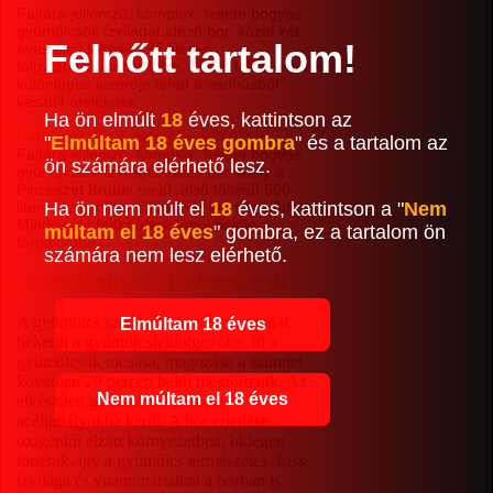
Fajtára jellemző, komplex, fekete bogyós
gyümölcsök ízvilágát idéző bor, közel két
Felnőtt tartalom!
éves első töltésű 225 literes
tölgyfahordóban érlelve. 16-18 fokra lehűtve
különleges kísérője lehet a vadhúsból
készült ételeknek.
Ha ön elmúlt
18
éves, kattintson az
Cabernet Franc Selection 2008
"
Elmúltam 18 éves gombra
" és a tartalom az
Fajtára jellemző, komplex, fekete bogyós
ön számára elérhető lesz.
gyümölcsök ízvilágát idéző bor, mely a
Pincészet Brutus nevű, első töltésű 500
Ha ön nem múlt el
18
éves, kattintson a "
Nem
literes tölgyfahordóiban két évet érlelődött.
Mindössze 500 palack kerül belőle
múltam el 18 éves
" gombra, ez a tartalom ön
forgalomba.
számára nem lesz elérhető.
Gyümölcsbor különlegességek
A gyümölcs szedését követően azonnal
Elmúltam 18 éves
bekerül a gyümölcsfeldolgozóba. Itt a
gyümölcsök mosása, magozása a szüretet
követően 20 percen belül megtörténik. Az
Nem múltam el 18 éves
elkészített gyümölcslé hűthető
acéltartályokba kerül. A bor erjedése
oxigéntől elzárt környezetben, hidegen
történik, így a gyümölcs természetes, friss
ízvilága és vitamintartalma a borban is