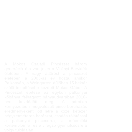
A Mokos Családi Pincészet három
generáció óta van jelen a Villányi Borvidék
életében. A nagy áttörést a pincészet
életében a 2003-as év hozta, amikor
Palkonyán, a Weingarten dűlőben 15 hektár
szőlő telepítésébe kezdett Mokos Gábor. A
Pincészet építése az egykori palkonyai
kőbánya felhagyott bányaudvarában 2010-
ben kezdődött meg. A páratlan
környezetben megvalósult pince-beruházás
eredményeként jött létre a közel kétezer
négyzetméteres borászat, csodás rálátással
a palkonyai pincesorra, a műemléki
körtemplomra, és a virágzó gyümölcsösre a
völgy túloldalán.