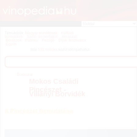
Témakörök:
Magyar borvidékek
Külföldi
borvidékek
Szőlő- és borfajták
Borászat
Borászok
Pálinka
Pezsgő
Díjak, fesztiválok
Egyéb
Már
538 szócikk
közül válogathatsz.
Borászat
Mokos Családi
Pincészet -
Villányi Borvidék
A Pincészet Bemutatása