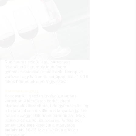
Rubinvörös színű, lágy, bársonyos
ízkarakterű bor, mely igen finom
gyümölcsillatokkal rendelkezik. Ünnepivé
varázsol egy kellemes borjúpaprikást 16-18
fokos hőmérsékleten fogyasztva.
Kékfrankos 2011
Koncentrált, gazdag ízvilágú, elegáns
vörösbor. A kíméletes borkészítési
eljárásnak köszönhető, üde gyümölcsösség
a fajtára jellemző kellemes fanyarsággal és
fűszerességgel kitűnően harmonizál. Mély,
rubinvörös színű, karakteres, férfias bor,
amely tökéletes kísérője a magyaros
ételeknek. 16-18 fokra lehűtve ajánlott
fogyasztani.