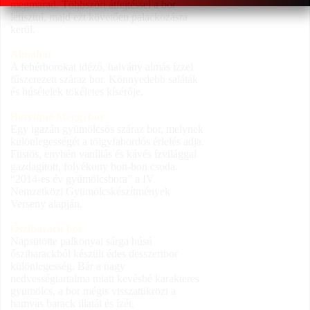
megmarad. Többszöri átfejtéssel a bor
letisztul, majd ezt követően palackozásra
kerül.
Almabor
A fehérborokat idéző, halvány almás ízzel
fűszerezett száraz bor. Könnyedebb saláták
és húsételek tökéletes kísérője.
Barrique Meggybor
Egy igazán gyümölcsös száraz bor, melynek
különlegességét a tölgyfahordós érlelés adja.
Füstös, enyhén vaníliás és kávés ízvilággal
gazdagított, folyékony bon-bon csoda.
“2014-es év gyümölcsbora” a IV
Nemzetközi Gyümölcskészítmények
Verseny alapján.
Őszibarack bor
Napsütötte palkonyai sárga húsú
őszibarackból készült édes desszertbor
különlegesség. Bár a nagy
nedvességtartalma miatt kevésbé karakteres
gyümölcs, a bor mégis visszatükrözi a
hamvas barack illatát és ízét.