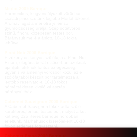
Merlot 2009 Barrique
Harmonikus, kiegyensúlyozott vörösbor
családi pincészetünk legjobb Merlot tőkéiről.
Aromavilágát a merlotra jellemző
gyümölcsösség uralja. Szép sötétvörös
színű, finom, közepesen testes bor.
Báránysült mellé ajánlott, 16-18 fokra
lehűtve.
Pinot Noir 2009 Barrique
Érzékeny és kényes szőlőfajta a Pinot Noir.
Finom, elegáns borát elsősorban azoknak
ajánlják, akiknek fontos az egészség,
ugyanis valamennyi vörösbor közül az e
szőlőfajtából készült bor tartalmazza a
legtöbb reservatol-t. 16-18 fokos
hőmérsékleten kiváló választás
báránysülthöz.
Cabernet Sauvignon 2009 Barrique
A Cabernet Sauvignon tőkék adta szőlő
karakteres,férfias, testes bor, melyet a két
két évig 225 literes barrique hordóban
érleltünk. Marhahúsok kísérőjeként 16-18
fokon érdemes fogyasztani.
Cabernet Franc 2009 Barrique