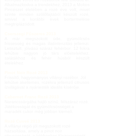
Alkalmazkodva a trendekhez, 2013 a Mokos
Pincészet életében a rozé éve volt, mivel
szinte minden szőlőfajtából készült rozé,
amivel a korábbi évek bortermelése
megtriplázódott.
Cserszegi Fűszeres 2013
A már megszokott üde, gyümölcsös
frissesség és magas illatintenzitás jellemzi.
Letisztult, jóivású száraz fehérbor. 12 fokra
lehűtve nagyon jó társ előételekhez,
salátákhoz és fehér húsból készült
ételekhez.
Pinot Noir Rozé 2013
Frissítő, hagyományos villányi rozébor. Jól
lehűtve akellemes, rozékra jellemző citrusos
ízvilágával a nyáriesték ideális kísérője.
Cabernet Franc Rozé 2013
Narancssárgába hajló színű, félszáraz rozé.
Játékosságát és gyümölcsösségét a
maradék cukor még jobban kiemeli.
Rozé Cuveé 2013
A villányi régió jól megszokott rozé
házasítása, amely a pinot noir
citrusosságát, a kékfrankos fűszerességét