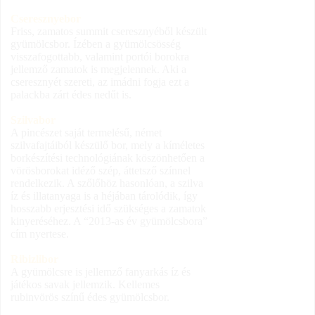
Cseresznyebor
Friss, zamatos summit cseresznyéből készült
gyümölcsbor. Ízében a gyümölcsösség
visszafogottabb, valamint portói borokra
jellemző zamatok is megjelennek. Aki a
cseresznyét szereti, az imádni fogja ezt a
palackba zárt édes nedűt is.
Szilvabor
A pincészet saját termelésű, német
szilvafajtáiból készülő bor, mely a kíméletes
borkészítési technológiának köszönhetően a
vörösborokat idéző szép, áttetsző színnel
rendelkezik. A szőlőhöz hasonlóan, a szilva
íz és illatanyaga is a héjában tárolódik, így
hosszabb erjesztési idő szükséges a zamatok
kinyeréséhez. A “2013-as év gyümölcsbora”
cím nyertese.
Ribizlibor
A gyümölcsre is jellemző fanyarkás íz és
játékos savak jellemzik. Kellemes
rubinvörös színű édes gyümölcsbor.