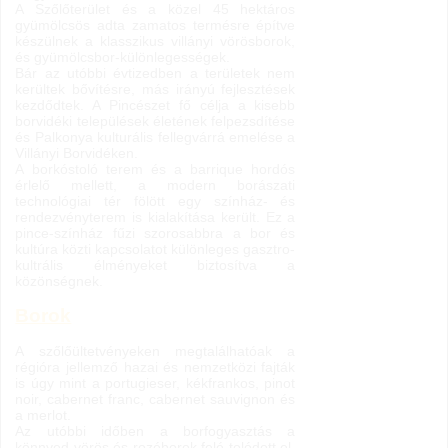
A Szőlőterület és a közel 45 hektáros
gyümölcsös adta zamatos termésre építve
készülnek a klasszikus villányi vörösborok,
és gyümölcsbor-különlegességek.
Bár az utóbbi évtizedben a területek nem
kerültek bővítésre, más irányú fejlesztések
kezdődtek. A Pincészet fő célja a kisebb
borvidéki települések életének felpezsdítése
és Palkonya kulturális fellegvárrá emelése a
Villányi Borvidéken.
A borkóstoló terem és a barrique hordós
érlelő mellett, a modern borászati
technológiai tér fölött egy színház- és
rendezvényterem is kialakítása került. Ez a
pince-színház fűzi szorosabbra a bor és
kultúra közti kapcsolatot különleges gasztro-
kultrális élményeket biztosítva a
közönségnek.
Borok
A szőlőültetvényeken megtalálhatóak a
régióra jellemző hazai és nemzetközi fajták
is úgy mint a portugieser, kékfrankos, pinot
noir, cabernet franc, cabernet sauvignon és
a merlot.
Az utóbbi időben a borfogyasztás a
könnyed vörös és rozéborok felé tolódott el.