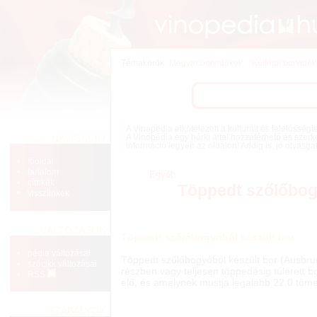
Témakörök:
Magyar borvidékek
Külföldi borvidé
A Vinopedia elkötelezett a kulturált és felelősség
NAVIGÁCIÓ
A Vinopédia egy bárki által hozzáférhető és szerk
információ legyen az oldalon! Addig is, jó olvasga
főoldal
tartalom
Egyéb
címkék
Töppedt szőlőbog
visszlinkek
VÁLTOZÁSOK
Töppedt szőlőbogyóból készült bor
pédia változásai
Töppedt szőlőbogyóból készült bor (Ausbruc
szócikk változásai
részben vagy teljesen töppedésig túlérett bo
RSS
elő, és amelynek mustja legalább 22,0 töme
SZABÁLYOK