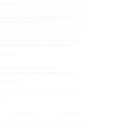
 részletek »»»
tozó anyag, melynek alapanyaga, csak
 A cefrét kifőzésig ...
 részletek »»»
l, melyet fűszereznek és cukorral keverik.
edetileg Olaszországból származik, de a
 részletek »»»
rier Transzformációs Infravörös
ul, hogy minden kémiai kötéstípus csak
 részletek »»»
Mammutmail
Webfazék
 smink
receptek online
óriásfájlok küldéséhez