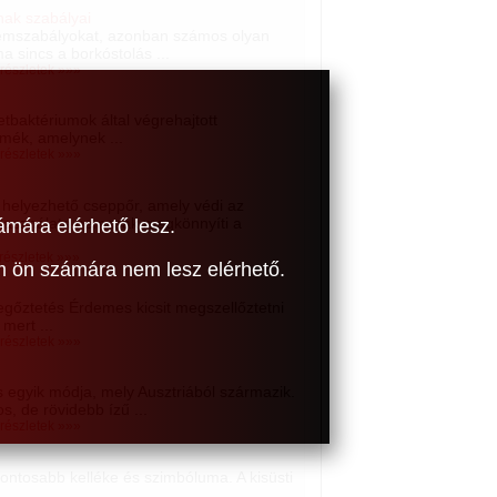
nak szabályai
illemszabályokat, azonban számos olyan
ma sincs a borkóstolás ...
 részletek »»»
tbaktériumok által végrehajtott
rmék, amelynek ...
 részletek »»»
helyezhető cseppőr, amely védi az
. Használata nemcsak megkönnyíti a
ámára elérhető lesz.
 részletek »»»
om ön számára nem lesz elérhető.
vegőztetés Érdemes kicsit megszellőztetni
mert ...
 részletek »»»
 egyik módja, mely Ausztriából származik.
os, de rövidebb ízű ...
 részletek »»»
fontosabb kelléke és szimbóluma. A kisüsti