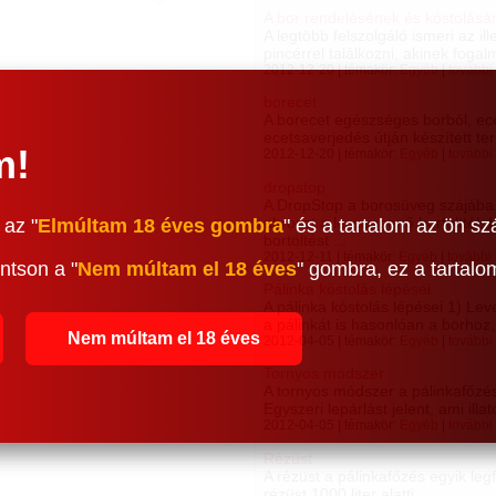
A bor rendelésének és kóstolásá
A legtöbb felszolgáló ismeri az 
pincérrel találkozni, akinek fogal
2012-12-20 | témakör:
Egyéb
|
további
borecet
A borecet egészséges borból, ece
ecetsaverjedés útján készített te
m!
2012-12-20 | témakör:
Egyéb
|
további
dropstop
A DropStop a borosüveg szájába 
abroszt a lecseppenő borfolttól
 az "
Elmúltam 18 éves gombra
" és a tartalom az ön sz
bortöltést ...
2012-12-11 | témakör:
Egyéb
|
további
ntson a "
Nem múltam el 18 éves
" gombra, ez a tartal
Pálinka kóstolás lépései
A pálinka kóstolás lépései 1) Le
a pálinkát is hasonlóan a borhoz, 
Nem múltam el 18 éves
2012-04-05 | témakör:
Egyéb
|
további
Tornyos módszer
A tornyos módszer a pálinkafőzés
Egyszeri lepárlást jelent, ami illat
2012-04-05 | témakör:
Egyéb
|
további
Rézüst
A rézüst a pálinkafőzés egyik leg
rézüst 1000 liter alatti. ...