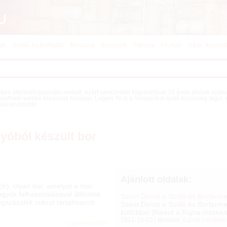
kek
Szőlő- és borfajták
Borászat
Borászok
Pálinka
Pezsgő
Díjak, fesztivá
teljes alkoholfogyasztás mellett, ezért szeszesital fogyasztását 18 éven aluliak szá
eszthető webes borászati tudástár. Legyél Te is a Vinopédiát építő közösség tagja,
tást kívánunk!
yóból készült bor
Ajánlott oldalak:
h), olyan bor, amelyet a már
gyók felhasználásával állítottak
Szent Donát a Szőlő és Borterme
gszázalék cukrot tartalmazott.
Szent Donát a Szőlő és Borterm
külföldön (főként a Rajna vidéken
2021-10-03 | témakör:
Egyéb
|
további
szerkesztés