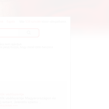
lok
Egyéb
Már
538 szócikk
közül válogathatsz.
mára nem ajánljuk.
 és járulj hozzá, hogy minél több hasznos
lők védőszentje
elők védőszentje Magyarországon és
) ismert. Jelentős számú ...
 részletek »»»