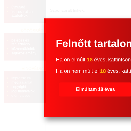
útmutató
Szponzorált linkek:
írott és íratlan
szabályok
KÖZÖSSÉG
Felnőtt tartalo
belépés és
regisztráció
közreműködők
sajtóközlemény
Ha ön elmúlt
18
éves, kattintson
VINOPÉDIA
Ha ön nem múlt el
18
éves, katti
impresszum
médiaajánlat
copyright
Elmúltam 18 éves
jogi tudnivalók
elérhetőség