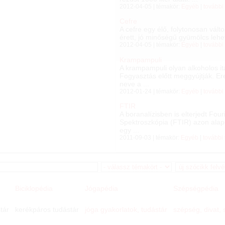
2012-04-05 | témakör:
Egyéb
|
további
Cefre
A cefre egy élő, folytonosan vál
érett, jó minőségű gyümölcs lehet.
2012-04-05 | témakör:
Egyéb
|
további
Krampampuli
A krampampuli olyan alkoholos ita
Fogyasztás előtt meggyújtják. Er
neve a ...
2012-01-24 | témakör:
Egyéb
|
további
FTIR
A boranalízisben is elterjedt Fou
Spektroszkópia (FTIR) azon alap
egy ...
2011-09-03 | témakör:
Egyéb
|
további
Biciklopédia
Jógapédia
Szépségpédia
tár
kerékpáros tudástár
jóga gyakorlatok, tudástár
szépség, divat,