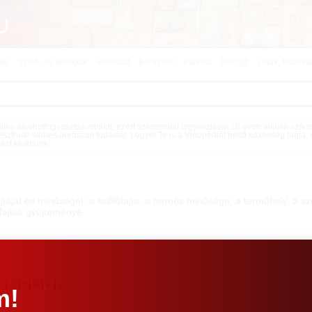
kek
Szőlő- és borfajták
Borászat
Borászok
Pálinka
Pezsgő
Díjak, fesztivá
teljes alkoholfogyasztás mellett, ezért szeszesital fogyasztását 18 éven aluliak szá
eszthető webes borászati tudástár. Legyél Te is a Vinopédiát építő közösség tagja,
tást kívánunk!
jtáját és minőségét: a szőlőfajta, a termés minősége, a termőhely, a 
rfajták gyűjteménye.
|
r
|
s
|
t
|
u
|
v
|
z
m!