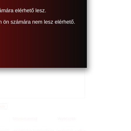
ámára elérhető lesz.
om ön számára nem lesz elérhető.
Mammutmail
Webfazék