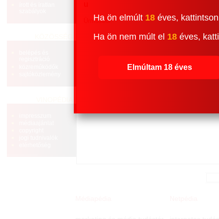
u
írott és íratlan
szabályok
Ha ön elmúlt
18
éves, kattintson
Ürmösbor
Ha ön nem múlt el
18
éves, katti
KÖZÖSSÉG
belépés és
regisztráció
Elmúltam 18 éves
közreműködők
sajtóközlemény
VINOPÉDIA
impresszum
médiaajánlat
copyright
jogi tudnivalók
elérhetőség
Médiapédia
Netpédia