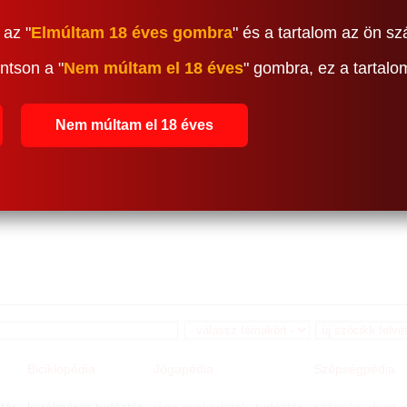
 az "
Elmúltam 18 éves gombra
" és a tartalom az ön sz
ntson a "
Nem múltam el 18 éves
" gombra, ez a tartal
Nem múltam el 18 éves
Biciklopédia
Jógapédia
Szépségpédia