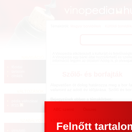
Témakörök:
Magyar borvidékek
Külföldi borvidé
A Vinopedia elkötelezett a kulturált és felelősség
NAVIGÁCIÓ
A Vinopédia egy bárki által hozzáférhető és szerk
információ legyen az oldalon! Addig is, jó olvasga
főoldal
tartalom
Szőlő- és borfajták
címkék
Alapvetően öt dolog határozza meg a bor fa
valamint az adott év időjárása. Szőlő és bo
VÁLTOZÁSOK
Bejegyzések ebben a témakörben:
pédia változásai
RSS
a
|
b
|
c
|
d
|
e
|
f
|
g
|
h
|
i
|
j
|
k
|
l
|
m
|
n
|
o
|
p
SZABÁLYOK
Felnőtt tartalo
útmutató