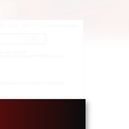
lok
Egyéb
Már
538 szócikk
közül válogathatsz.
mára nem ajánljuk.
 és járulj hozzá, hogy minél több hasznos
szőlősgazda és a borász hozzáértése,