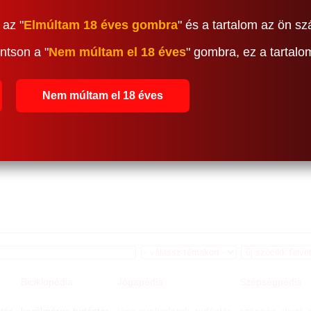
 az "
Elmúltam 18 éves gombra
" és a tartalom az ön sz
ntson a "
Nem múltam el 18 éves
" gombra, ez a tartal
Nem múltam el 18 éves
Biciklopédia
Jógapédia
Szépségpédia