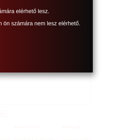
ámára elérhető lesz.
om ön számára nem lesz elérhető.
Mammutmail
Webfazék