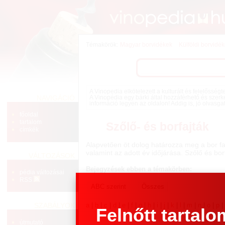
Témakörök:
Magyar borvidékek
Külföldi borvidé
A Vinopedia elkötelezett a kulturált és felelősség
NAVIGÁCIÓ
A Vinopédia egy bárki által hozzáférhető és szerk
információ legyen az oldalon! Addig is, jó olvasga
főoldal
tartalom
Szőlő- és borfajták
címkék
Alapvetően öt dolog határozza meg a bor fa
valamint az adott év időjárása. Szőlő és bo
VÁLTOZÁSOK
Bejegyzések ebben a témakörben:
pédia változásai
RSS
a
|
b
|
c
|
d
|
e
|
f
|
g
|
h
|
i
|
j
|
k
|
l
|
m
|
n
|
o
|
p
SZABÁLYOK
Felnőtt tartalo
útmutató