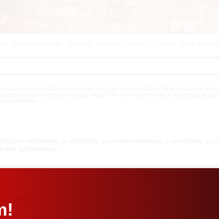
kek
Szőlő- és borfajták
Borászat
Borászok
Pálinka
Pezsgő
Díjak, fesztivá
teljes alkoholfogyasztás mellett, ezért szeszesital fogyasztását 18 éven aluliak szá
eszthető webes borászati tudástár. Legyél Te is a Vinopédiát építő közösség tagja,
tást kívánunk!
jtáját és minőségét: a szőlőfajta, a termés minősége, a termőhely, a 
rfajták gyűjteménye.
|
r
|
s
|
t
|
u
|
v
|
z
m!