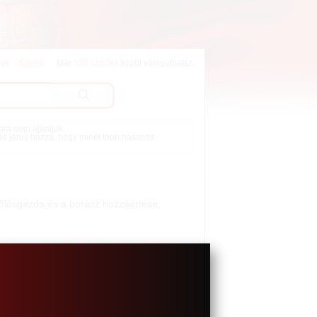
lok
Egyéb
Már
538 szócikk
közül válogathatsz.
mára nem ajánljuk.
 és járulj hozzá, hogy minél több hasznos
szőlősgazda és a borász hozzáértése,