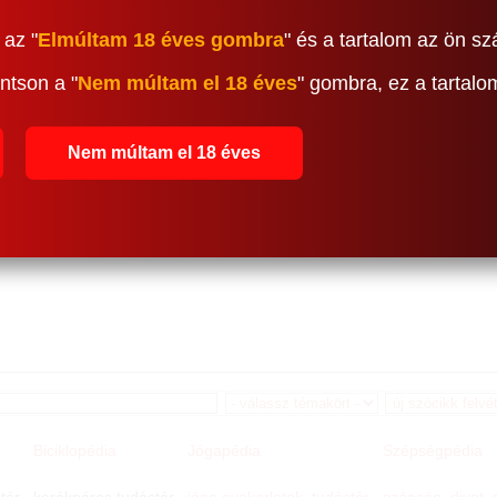
 az "
Elmúltam 18 éves gombra
" és a tartalom az ön sz
ntson a "
Nem múltam el 18 éves
" gombra, ez a tartal
Nem múltam el 18 éves
Biciklopédia
Jógapédia
Szépségpédia