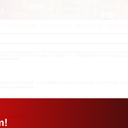
kek
Szőlő- és borfajták
Borászat
Borászok
Pálinka
Pezsgő
Díjak, fesztivá
teljes alkoholfogyasztás mellett, ezért szeszesital fogyasztását 18 éven aluliak szá
eszthető webes borászati tudástár. Legyél Te is a Vinopédiát építő közösség tagja,
tást kívánunk!
jtáját és minőségét: a szőlőfajta, a termés minősége, a termőhely, a 
rfajták gyűjteménye.
|
r
|
s
|
t
|
u
|
v
|
z
m!