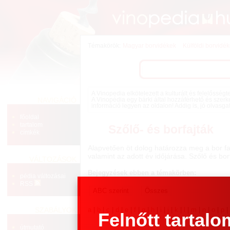
Témakörök:
Magyar borvidékek
Külföldi borvidé
A Vinopedia elkötelezett a kulturált és felelősség
NAVIGÁCIÓ
A Vinopédia egy bárki által hozzáférhető és szerk
információ legyen az oldalon! Addig is, jó olvasga
főoldal
tartalom
Szőlő- és borfajták
címkék
Alapvetően öt dolog határozza meg a bor fa
valamint az adott év időjárása. Szőlő és bo
VÁLTOZÁSOK
Bejegyzések ebben a témakörben:
pédia változásai
RSS
a
|
b
|
c
|
d
|
e
|
f
|
g
|
h
|
i
|
j
|
k
|
l
|
m
|
n
|
o
|
p
SZABÁLYOK
Felnőtt tartalo
útmutató