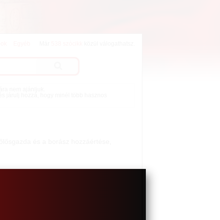
lok
Egyéb
Már
538 szócikk
közül válogathatsz.
mára nem ajánljuk.
 és járulj hozzá, hogy minél több hasznos
szőlősgazda és a borász hozzáértése,