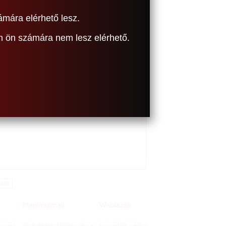
ámára elérhető lesz.
om ön számára nem lesz elérhető.
Mammutmail
Webfazék