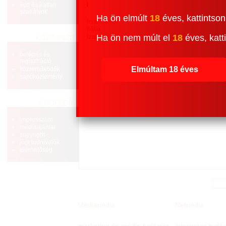
i
írott és íratlan
szabályok
Ha ön elmúlt
18
éves, kattintson
Irsai Olivér
Itália
Izabella
Ha ön nem múlt el
18
éves, katti
KÖZÖSSÉG
belépés és
regisztráció
Elmúltam 18 éves
közreműködők
sajtóközlemény
VINOPÉDIA
impresszum
médiaajánlat
copyright
jogi tudnivalók
elérhetőség
Médiapédia
Netpédia