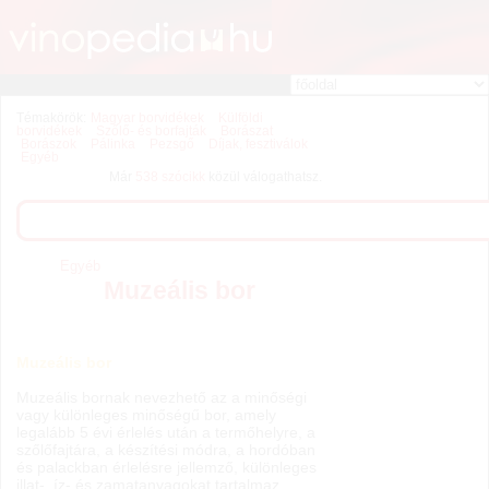
Témakörök:
Magyar borvidékek
Külföldi
borvidékek
Szőlő- és borfajták
Borászat
Borászok
Pálinka
Pezsgő
Díjak, fesztiválok
Egyéb
Már
538 szócikk
közül válogathatsz.
Egyéb
Muzeális bor
Muzeális bor
Muzeális bornak nevezhető az a minőségi
vagy különleges minőségű bor, amely
legalább 5 évi érlelés után a termőhelyre, a
szőlőfajtára, a készítési módra, a hordóban
és palackban érlelésre jellemző, különleges
illat-, íz- és zamatanyagokat tartalmaz,