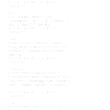
2012-04-05 | témakör:
Egyéb
|
további
részletek »»»
Rézüst
A rézüst a pálinkafőzés egyik
legfontosabb kelléke és szimbóluma. A
kisüsti rézüst 1000 liter alatti. ...
2012-04-05 | témakör:
Egyéb
|
további
részletek »»»
Cefre
A cefre egy élő, folytonosan változó
anyag, melynek alapanyaga, csak érett,
jó minőségű gyümölcs lehet. A cefrét
kifőzésig ...
2012-04-05 | témakör:
Egyéb
|
további
részletek »»»
Krampampuli
A krampampuli olyan alkoholos ital,
melyet fűszereznek és cukorral keverik.
Fogyasztás előtt meggyújtják. Eredetileg
Olaszországból származik, de a neve a
...
2012-01-24 | témakör:
Egyéb
|
további
részletek »»»
FTIR
A boranalízisben is elterjedt Fourier