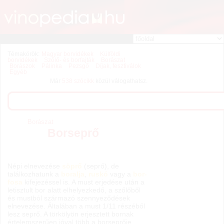
Témakörök:
Magyar borvidékek
Külföldi
borvidékek
Szőlő- és borfajták
Borászat
Borászok
Pálinka
Pezsgő
Díjak, fesztiválok
Egyéb
Már
538 szócikk
közül válogathatsz.
Borászat
Borseprő
Népi elnevezése
söprő
(seprő), de
találkozhatunk a
boralja
,
ruskó
vagy a
bor-
fosa
kifejezéssel is. A must erjedése után a
letisztult bor alatt elhelyezkedő, a szőlőből
és mustból származó szennyeződések
elnevezése. Általában a must 1/11 részéből
lesz seprő. A törkölyön erjesztett bornak
értelemszerűen jóval több a borseprője,