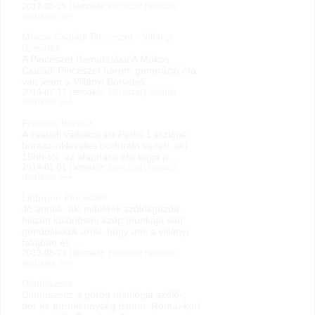
2017-05-25 | témakör:
Borászat
|
további
részletek »»»
Mokos Családi Pincészet - Villányi
Borvidék
A Pincészet Bemutatása A Mokos
Családi Pincészet három generáció óta
van jelen a Villányi Borvidék ...
2014-07-17 | témakör:
Borászat
|
további
részletek »»»
Frankos Borház
A családi vállalkozást Pethő Lászlóné
borász-okleveles borbíráló vezeti, aki
1988-tól, az alapítása óta tagja a ...
2014-01-01 | témakör:
Borászat
|
további
részletek »»»
Linbrunn Pincészet
Jó annak, aki mifelénk szőlősgazda,
hiszen különösen szép munkája van:
gondoskodik arról, hogy ami a villányi
talajban és ...
2013-08-23 | témakör:
Borászat
|
további
részletek »»»
Dionüszosz
Dionüszosz a görög mitológia szőlő-,
bor és termékenység istene. Római-kori