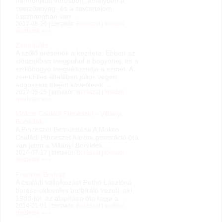
harmonikus vörösbort, amelyben a
cserzőanyag- és a savtartalom
összhangban van. ...
2017-05-26 | témakör:
Borászat
|
további
részletek »»»
Zsendülés
A szőlő érésének a kezdete. Ebben az
időszakban megpuhul a bogyóhéj, és a
szőlőbogyó megváltoztatja a színét. A
zsendülés általában július végén,
augusztus elején következik ...
2017-05-25 | témakör:
Borászat
|
további
részletek »»»
Mokos Családi Pincészet - Villányi
Borvidék
A Pincészet Bemutatása A Mokos
Családi Pincészet három generáció óta
van jelen a Villányi Borvidék ...
2014-07-17 | témakör:
Borászat
|
további
részletek »»»
Frankos Borház
A családi vállalkozást Pethő Lászlóné
borász-okleveles borbíráló vezeti, aki
1988-tól, az alapítása óta tagja a ...
2014-01-01 | témakör:
Borászat
|
további
részletek »»»