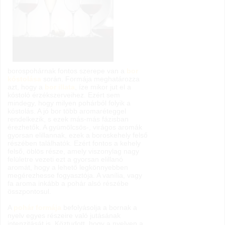
borospohárnak fontos szerepe van a
bor
kóstolása
során. Formája meghatározza
azt, hogy a
bor illata
, íze mikor jut el a
kóstoló érzékszerveihez. Ezért sem
mindegy, hogy milyen pohárból folyik a
kóstolás. A jó bor több aromaréteggel
rendelkezik, s ezek más-más fázisban
érezhetők. A gyümölcsös-, virágos aromák
gyorsan elillannak, ezek a boroskehely felső
részében találhatók. Ezért fontos a kehely
felső, öblös része, amely viszonylag nagy
felületre vezeti ezt a gyorsan elillanó
aromát, hogy a lehető legkönnyebben
megérezhesse fogyasztója. A vanília, vagy
fa aroma inkább a pohár alsó részébe
összpontosul.
A
pohár formája
befolyásolja a bornak a
nyelv egyes részeire való jutásának
intenzitását is. Köztudott, hogy a nyelven a