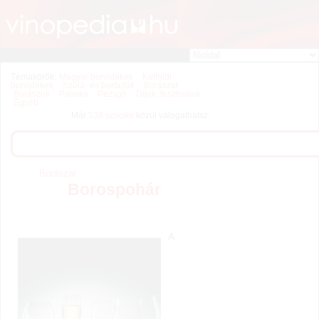
Témakörök:
Magyar borvidékek
Külföldi
borvidékek
Szőlő- és borfajták
Borászat
Borászok
Pálinka
Pezsgő
Díjak, fesztiválok
Egyéb
Már
538 szócikk
közül válogathatsz.
Borászat
Borospohár
A