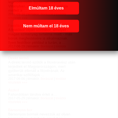
legmodernebb borászati üzeme
Villányban, ahol a fejlett tech­no­ló­gia
Elmúltam 18 éves
mellett a ...
2017-09-10 | témakör:
Borászat
|
további
részletek »»»
Festőbor
Nem múltam el 18 éves
A festőbor olyan vörösbor, amelyet -
magas színanyag tartalma miatt - más
borok megfestésére is alkalmaznak.
Ilyen festőbor például a turán, a ...
2017-06-29 | témakör:
Borászat
|
további
részletek »»»
Direkt termő
A direkt termő szőlők a filoxéravész után
terjedtek el Magyarországon, mert
gyökerük ellenáll a filoxérának. Az
amerikai szőlőfajok ...
2017-06-06 | témakör:
Borászat
|
további
részletek »»»
Ászkol
Fahordóban tárolva érleli a ...
2017-05-29 | témakör:
Borászat
|
további
részletek »»»
Bársonyos bor
Bársonyos bornak nevezzük az olyan