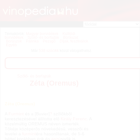
Témakörök:
Magyar borvidékek
Külföldi
borvidékek
Szőlő- és borfajták
Borászat
Borászok
Pálinka
Pezsgő
Díjak, fesztiválok
Egyéb
Már
538 szócikk
közül válogathatsz.
Szőlő- és borfajták
Zéta (Oremus)
Zéta (Oremus)
A
Furmint
és a [Buvier]
?
szõlõkbõl
keresztezésével állította elő
Király Ferenc
. A
közelmúltig OREMUS néven ismerték.
Tõkéje középerõs növekedésû, vesszõi és
levelei a
furmint
éra hasonlítanak, de 5-6
héttel korábban érik és
aszú
sodik is.