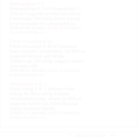
Rizlingszilváni K.3
Rizlingszilváni K.3 A Rizlingszilváni 7-
10%-kal nagyobb termést adó klónja.
Fürttömege 140-160g között mozog,
bora savasabb és zamatosabb az ...
2009-06-24 | témakör:
Szőlő- és borfajták
|
további részletek »»»
Fehér chasselas K.16
Fehér chasselas K.16 A Chasselas
blanc erősebb növekedésű, 25-30%-al
nagyobb termést adó klónja.
Fürttömege 170-200g, nagyon ízletes
csemegeszőlő. ...
2009-06-24 | témakör:
Szőlő- és borfajták
|
további részletek »»»
Olasz rizling G.K. 1
Olasz rizling G.K. 1 (Nemes olasz
rizling) Az Olaszrizling erősebb
növekedésű klónja, amely 20-25%-al
nagyobb termés ad. A klón Bakonyi
Károly nevéhez fűződik. ...
2009-06-24 | témakör:
Szőlő- és borfajták
|
további részletek »»»