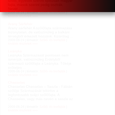
szőlő, egyesek szerint tipikusan magyar
fajta, mások szerint pedig osztrák.
Nevét ...
2009-06-24 | témakör:
Szőlő- és borfajták
|
további részletek »»»
Arany Sárfehér
Arany sárfehér A szőlőfajta származása
bizonytalan, de valószínűleg a balkáni
térségből érkezett hozzánk. Kizárólag ...
2009-06-24 | témakör:
Szőlő- és borfajták
|
további részletek »»»
Leányka
Leányka Származását pontosan nem
ismerjük, valószínűleg Erdélyből
származó szőlőfajta a Leányka. Tőkéje
erőteljes ...
2009-06-24 | témakör:
Szőlő- és borfajták
|
további részletek »»»
Chasselas
Chasselas Chasselas – Saszla - Fábián
szőlője Származását tekintve a
legfontosabb svájci szőlőfajta. A
Chasselas, vagy más nevén a saszla az
...
2009-06-24 | témakör:
Szőlő- és borfajták
|
további részletek »»»