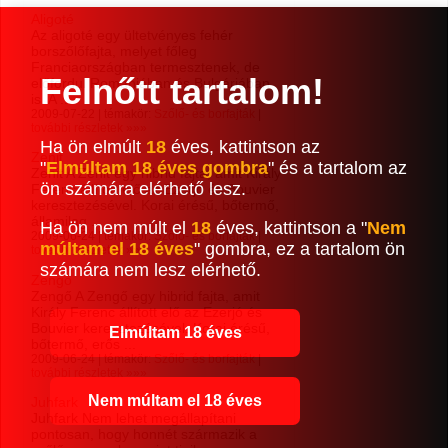
Aligoté
Az aligoté egy ültetvényes fehér
borszőlőfajta, melyet főleg
Franciaországban termesztenek, de
Felnőtt tartalom!
előfordul Romániában és Bulgáriában
is. A ...
2009-07-22 | témakör:
Szőlő- és borfajták
|
további részletek »»»
Ha ön elmúlt
18
éves, kattintson az
Zenit
"
Elmúltam 18 éves gombra
" és a tartalom az
Zenit A Zenit egy hibrid fajta, amit Király
ön számára elérhető lesz.
Ferenc állított elő az Ezerjó és Bouvier
keresztezésével. Korai érésű, bőtermő,
államilag ...
Ha ön nem múlt el
18
éves, kattintson a "
Nem
2009-06-24 | témakör:
Szőlő- és borfajták
|
múltam el 18 éves
" gombra, ez a tartalom ön
további részletek »»»
számára nem lesz elérhető.
Zengő
Zengő A Zengő egy hibrid fajta, amit
Király Ferenc állított elő az Ezerjó és
Bouvier keresztezésével. Korai érésű,
Elmúltam 18 éves
bőtermő, erős ...
2009-06-24 | témakör:
Szőlő- és borfajták
|
további részletek »»»
Nem múltam el 18 éves
Juhfark
Juhfark Nem lehet megállapítani
pontosan, hogy honnét származik a