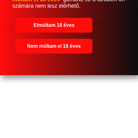
számára nem lesz elérhető.
Elmúltam 18 éves
Nem múltam el 18 éves